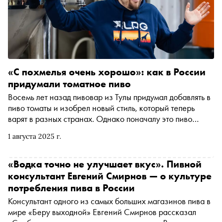
«С похмелья очень хорошо»: как в России
придумали томатное пиво
Восемь лет назад пивовар из Тулы придумал добавлять в
пиво томаты и изобрел новый стиль, который теперь
варят в разных странах. Однако поначалу это пиво
ругали и не хотели покупать. Как томатное пенное стало
1 августа 2025 г.
популярным и почему оно пришлось по вкусу именно
потребителям в России, — читайте в материале «Сноба»
«Водка точно не улучшает вкус». Пивной
консультант Евгений Смирнов — о культуре
потребления пива в России
Консультант одного из самых больших магазинов пива в
мире «Беру выходной» Евгений Смирнов рассказал