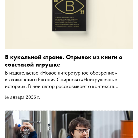
В кукольной стране. Отрывок из книги о
советской игрушке
В издательстве «Новое литературное обозрение»
выходит книга Евгения Смирнова «Неигрушечные
истории». В ней автор рассказывает о контексте
появления советской игрушки в 1930–1950-х годах и,
14 января 2026 г.
сочетая искусствоведческий и социально-
антропологический подходы, исследует ее как памятник
эпохи. «Сноб» публикует отрывок