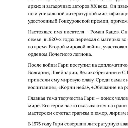
ярких и загадочных авторов XX века. Он из
но и уникальной литературной мистификаци
удостоенный Гонкуровской премии, причем 
Настоящее имя писателя — Роман Кацев. Он 
семье, в 1920-х годах переехал с матерью в
во время Второй мировой войны, участвовал
орденом Почетного легиона.
После войны Гари поступил на дипломатичес
Болгарии, Швейцарии, Великобритании и СШ
принесли ему мировую славу. Среди самых 
воспитание», «Корни неба», «Обещание на р
Главная тема творчества Гари — поиск чело
мире. Его герои часто оказываются на грани
мастерски сочетал трагизм и юмор, лиризм 
В 1975 году Гари совершил литературную ав