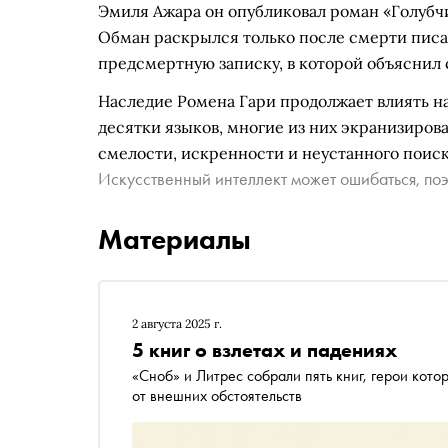
Эмиля Ажара он опубликовал роман «Голубч
Обман раскрылся только после смерти писате
предсмертную записку, в которой объяснил 
Наследие Ромена Гари продолжает влиять на
десятки языков, многие из них экранизиров
смелости, искренности и неустанного поис
Искусственный интеллект может ошибаться, поэ
Материалы
2 августа 2025 г.
5 книг о взлетах и падениях
«Сноб» и Литрес собрали пять книг, герои которых могут найти внутреннюю гармонию вне зависимости
от внешних обстоятельств