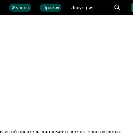
ы
Журнал
Премия
Индустрия
део
Город
IT-продукты
узский писатель, дипломат и летчик, один из самых