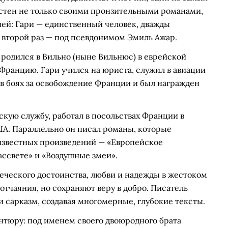
вестен не только своими пронзительными романами,
ей: Гари — единственный человек, дважды
второй раз — под псевдонимом Эмиль Ажар.
родился в Вильно (ныне Вильнюс) в еврейской
о Францию. Гари учился на юриста, служил в авиации
 в боях за освобождение Франции и был награжден
кую службу, работал в посольствах Франции в
А. Параллельно он писал романы, которые
известных произведений — «Европейское
ассвете» и «Воздушные змеи».
веческого достоинства, любви и надежды в жестоком
 отчаяния, но сохраняют веру в добро. Писатель
и сарказм, создавая многомерные, глубокие тексты.
антюру: под именем своего двоюродного брата