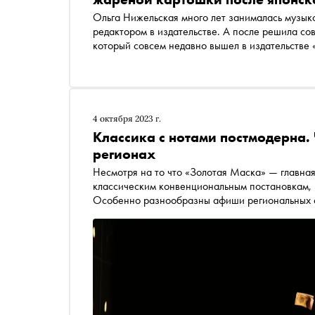
Ольга Нижельская много лет занималась музыко
редактором в издательстве. А после решила со
который совсем недавно вышел в издательстве 
усталость от чужих текстов побуждает написать
музыкальным образованием и сложно ли создат
аудиальную чувствительность
4 октября 2023 г.
Классика с нотами постмодерна. 
регионах
Несмотря на то что «Золотая Маска» — главная
классическим конвенциональным постановкам, 
Особенно разнообразны афиши региональных фе
«Золотая Маска» побывает до конца года и что 