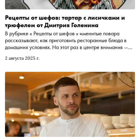
популярным и зачем каждый год поднимать для себя
планку
Рецепты от шефов: тартар с лисичками и
трюфелем от Дмитрия Голенина
В рубрике « Рецепты от шефов » именитые повара
рассказывают, как приготовить ресторанные блюда в
домашних условиях. На этот раз в центре внимания —
тартар. Фирменным рецептом со «Снобом» поделился
2 августа 2025 г.
шеф-повар Дмитрий Голенин, который знает про это
блюдо французской кухни всё (и даже больше), ведь
несколько лет он проработал в петербургском Tartarbar,
а сейчас отвечает за московский ресторан Sage, где
представляют уже 14-ю версию этого блюда за три года
существования проекта