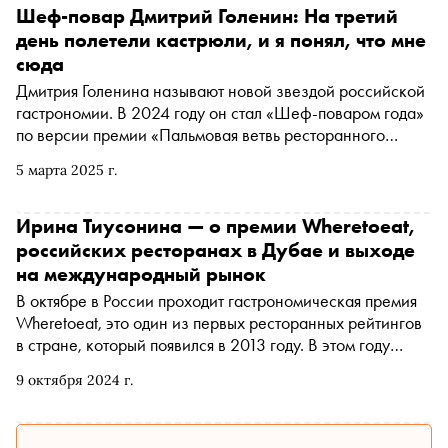
Шеф-повар Дмитрий Голенин: На третий
день полетели кастрюли, и я понял, что мне
сюда
Дмитрия Голенина называют новой звездой российской
гастрономии. В 2024 году он стал «Шеф-поваром года»
по версии премии «Пальмовая ветвь ресторанного
бизнеса» и лучшим шеф-поваром Москвы по версии
5 марта 2025 г.
Chef's Breakfast, а возглавляемый им ресторан Sage
занял 4-ю строчку ресторанной премии WhereToEat. О
том, как не проспать вдохновение, не бояться
Ирина Тиусонина — о премии Wheretoeat,
экспериментировать и пробовать новое, работать с
российских ресторанах в Дубае и выходе
овощами, а также что такое пьяный краб и где его едят,
на международный рынок
шеф-повар ресторана Sage рассказал в интервью
В октябре в России проходит гастрономическая премия
редактору «Сноба» Марии Макуш
Wheretoeat, это один из первых ресторанных рейтингов
в стране, который появился в 2013 году. В этом году
премия проходит в двенадцатый раз. Свои награды уже
9 октября 2024 г.
получили рестораны на Дальнем Востоке, Сочи, на
очереди — Екатеринбург, Красноярск, Нижний
Новгород и Казань. 6 ноября церемония пройдет в