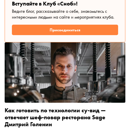
Москве, а 14-го в Санкт-Петербурге. «Сноб» поговорил
Вступайте в Клуб «Сноб»!
с Ириной Тиусониной, основателем и продюсером
Ведите блог, рассказывайте о себе, знакомьтесь с
ресторанной премии Wheretoeat, о том, как изменилась
интересными людьми на сайте и мероприятиях клуба.
ресторанная индустрия в нашей стране за последнее
десятилетие, почему звезды Мишлен больше
Присоединиться
неактуальны в России и стоит ли ждать выхода
Wheretoeat на международный рынок
Как готовить по технологии су-вид —
отвечает шеф-повар ресторана Sage
Дмитрий Голенин