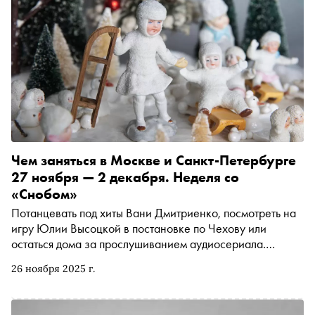
Чем заняться в Москве и Санкт-Петербурге
27 ноября — 2 декабря. Неделя со
«Снобом»
Потанцевать под хиты Вани Дмитриенко, посмотреть на
игру Юлии Высоцкой в постановке по Чехову или
остаться дома за прослушиванием аудиосериала.
Рассказываем, чем заняться и куда сходить на
26 ноября 2025 г.
ближайшей неделе