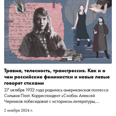
Травма, телесность, трансгрессия. Как и о
чем российские феминистки и новые левые
говорят стихами
27 октября 1932 года родилась американская поэтесса
Сильвия Плат. Корреспондент «Сноба» Алексей
Черников побеседовал с историком литературы,
поэтессой Юлией Подлубновой о том, как в России
2 ноября 2024 г.
появилась феминистская поэзия, повлияла ли Плат на