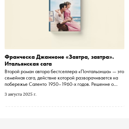
Франческа Джанноне «Завтра, завтра».
Итальянская сага
Второй роман автора бестселлера «Почтальонша» — это
семейная сага, действие которой разворачивается на
побережье Саленто 1950–1960-х годов. Решение о
продаже Фабрики, основанной дедом героев, приводит
3 августа 2025 г.
к разладу в семье. «Сноб» публикует фрагмент из книги,
вышедшей в издательстве «Бель Летр»