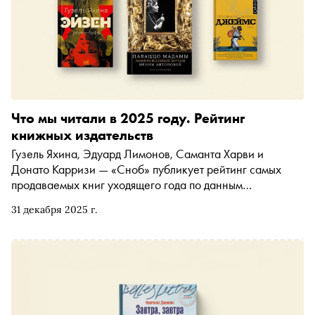
Что мы читали в 2025 году. Рейтинг
книжных издательств
Гузель Яхина, Эдуард Лимонов, Саманта Харви и
Донато Карризи — «Сноб» публикует рейтинг самых
продаваемых книг уходящего года по данным
издательств. В топе — не только ожидаемые хиты, но и
31 декабря 2025 г.
неожиданные открытия в нон-фикшене и детской
литературе