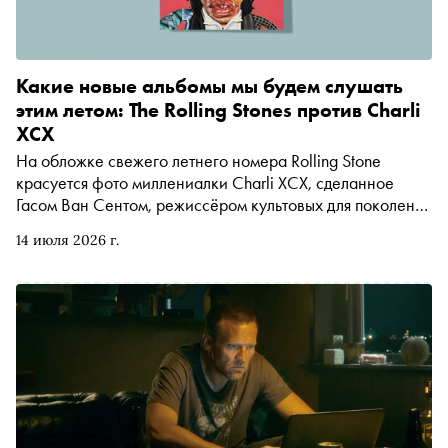
Какие новые альбомы мы будем слушать
этим летом: The Rolling Stones против Charli
XCX
На обложке свежего летнего номера Rolling Stone
красуется фото миллениалки Charli XCX, сделанное
Гасом Ван Сентом, режиссёром культовых для поколения
X картин «Мой собственный штат Айдахо» и «Умница
14 июля 2026 г.
Уилл Хантинг», а в новых клипах непотопляемых бумеров
The Rolling Stones снялись представительницы новейшего
поколения Голливуда — зумерки Аня Тейлор-Джой и
Одесса Эзайон из «Марти Великолепного». Кто этим
летом наведёт больше шума — остаётся вопросом
открытым. Но уже сейчас можно сказать, что в плане
громких музыкальных релизов ближайшие два месяца
обещают быть очень жаркими. На момент написания
этого обзора лето-2026 уже подарило миру поп-музыки
новые альбомы Оливии Родриго, Мадонны и Muse. Все