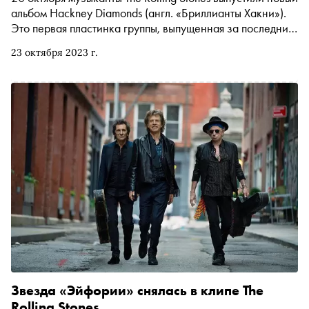
альбом Hackney Diamonds (англ. «Бриллианты Хакни»).
Это первая пластинка группы, выпущенная за последние
18 лет. Альбом записали без участия барабанщика
23 октября 2023 г.
Чарли Уоттса: он умер в 2021 году. А знаете ли вы,
почему коллектив получил такое название и как
появился его известный логотип? «Сноб» предлагает
пройти тест на знание истории культовой рок-группы
Звезда «Эйфории» снялась в клипе The
Rolling Stones