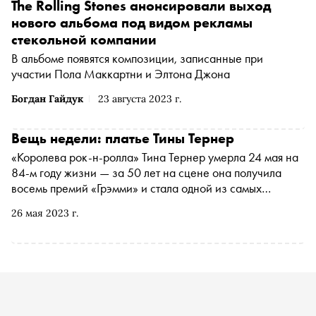
The Rolling Stones анонсировали выход
нового альбома под видом рекламы
стекольной компании
В альбоме появятся композиции, записанные при
участии Пола Маккартни и Элтона Джона
Богдан Гайдук
23 августа 2023 г.
Вещь недели: платье Тины Тернер
«Королева рок-н-ролла» Тина Тернер умерла 24 мая на
84-м году жизни — за 50 лет на сцене она получила
восемь премий «Грэмми» и стала одной из самых
продаваемых артисток в истории. «Сноб» рассказывает,
26 мая 2023 г.
какой была карьера Тины Тернер и какой образ певицы
называют самым ярким