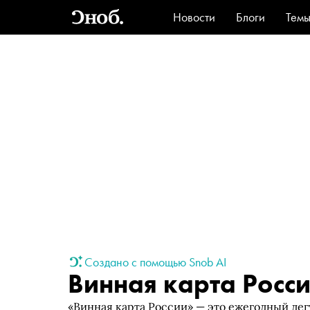
Новости
Блоги
Тем
Стиль
Ви
Создано с помощью Snob AI
Винная карта Росс
«Винная карта России» — это ежегодный де