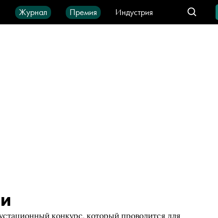
ы
Журнал
Премия
Индустрия
део
Город
IT-продукты
ии
густационный конкурс, который проводится для