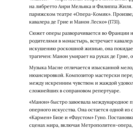
на либретто Анри Мельяка и Филиппа Жиля. 
парижском театре «Опера-Комик». Произвед
кавалера де Грие и Манон Леско» (1731).
Сюжет оперы разворачивается во Франции на
родителями в монастырь, встречает кавалер
искушению роскошной жизнью, она покидает
трагичен: Манон умирает на руках де Грие, 
Музыка Масне отличается изысканной мело
нюансировкой. Композитор мастерски перед
между искренним чувством и жаждой удовол
сложнейших в сопрановом репертуаре.
«Манон» быстро завоевала международное п
оперного искусства. Она остается одной из
«Кармен» Бизе и «Фаустом» Гуно. Постанов
сценах мира, включая Метрополитен-опера, 