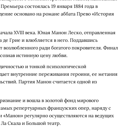
Премьера состоялась 19 января 1884 года в
ение основано на романе аббата Прево «История
чала XVIII века. Юная Манон Леско, отправленная
а де Грие и влюбляется в него. Поддавшись
 возлюбленного ради богатого покровителя. Финал
осознав истинную цену любви.
дичностью и тонкой психологической
ает внутренние переживания героини, ее метания
ьствий. Партия Манон считается одной из
ризнание и вошла в золотой фонд мирового
 самых репертуарных французских опер, наряду с
ки «Манон» регулярно осуществляются на ведущих
Ла Скала и Большой театр.