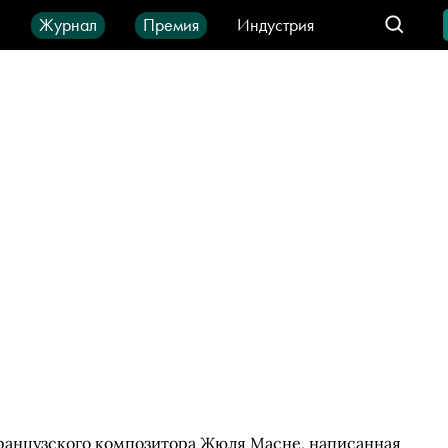
ы
Журнал
Премия
Индустрия
део
Город
IT-продукты
французского композитора Жюля Масне, написанная