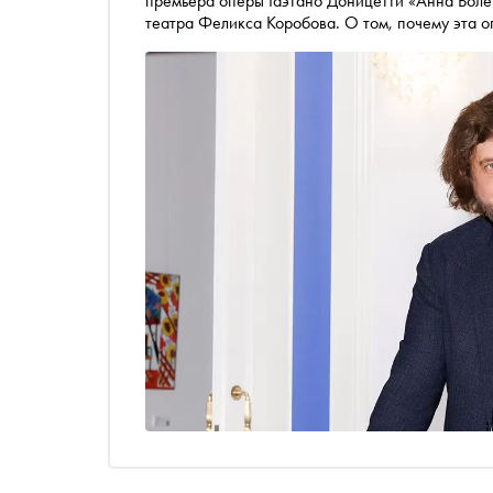
премьера оперы Гаэтано Доницетти «Анна Боле
театра Феликса Коробова. О том, почему эта о
нельзя идти на компромиссы и о математически
интервью «Снобу»