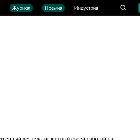
ы
Журнал
Премия
Индустрия
део
Город
IT-продукты
венный деятель, известный своей работой на