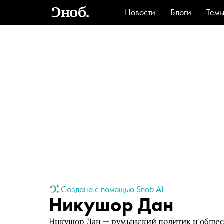
Новости
Блоги
Тем
Стиль
Ви
Создано с помощью Snob AI
Никушор Дан
Никушор Дан — румынский политик и общест