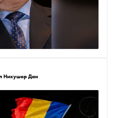
ал Никушор Дан