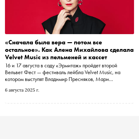
«Сначала была вера — потом все
остальное». Как Алена Михайлова сделала
Velvet Music из пельменей и кассет
16 и 17 августа в саду «Эрмитаж» пройдет второй
Вельвет Фест — фестиваль лейбла Velvet Music, на
котором выступят Владимир Пресняков, Мари
Краймбрери, группа «Винтаж» и другие звезды лейбла.
6 августа 2025 г.
В воскресенье, 17 августа, в рамках фестиваля пройдет
трибьют-концерт «Звезды считают нас», посвященный
группе Uma2rman — именно с них 20 лет назад
началась история лейбла. На одной сцене с группой
выступят «Комната культуры», Асия, Konfuz, Гоша
Куценко, Zvonkiy и другие друзья группы. Накануне
фестиваля СНОБ поговорил с основательницей лейбла