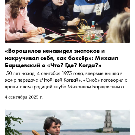
«Ворошилов ненавидел знатоков и
накручивал себя, как боксёр»: Михаил
Барщевский о «Что? Где? Когда?»
50 лет назад, 4 сентября 1975 года, впервые вышла в
эфир передача «Что? Где? Когда?». «Сноб» поговорил с
хранителем традиций клуба Михаилом Барщевским о
его знакомстве и дружбе с Владимиром Ворошиловым,
4 сентября 2025 г.
изменениях в игре, любимых знатоках и том самом
вопросе про мясо, просо и колесо, который вы точно
помните (а он — нет)