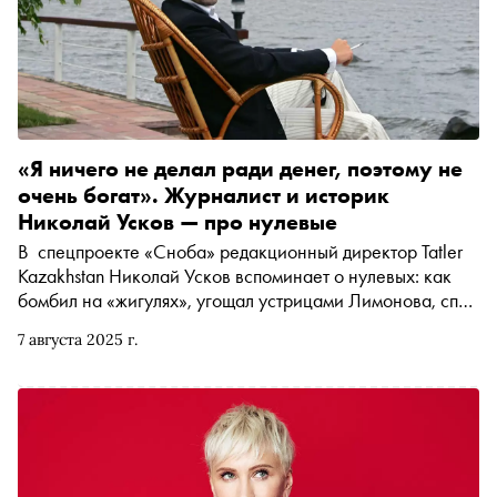
«Я ничего не делал ради денег, поэтому не
очень богат». Журналист и историк
Николай Усков — про нулевые
В спецпроекте «Сноба» редакционный директор Tatler
Kazakhstan Николай Усков вспоминает о нулевых: как
бомбил на «жигулях», угощал устрицами Лимонова, спал
у моря, писал про гречку, обедал черт знает с кем во
7 августа 2025 г.
фраке, формулировал смыслы на Лондонском
экономическом форуме и открыл миру журналистку
Ксению Собчак