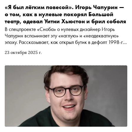
«Я был лёгким повесой». Игорь Чапурин —
о том, как в нулевые покорял Большой
театр, одевал Уитни Хьюстон и брил соболя
В спецпроекте «Сноба» о нулевых дизайнер Игорь
Чапурин вспоминает эту «наглую» и «неадекватную»
эпоху. Рассказывает, как открыл бутик в дефолт 1998-го,
двое суток без сна шил наряд для Уитни Хьюстон, брил
23 октября 2025 г.
драгоценного соболя, пропитывал мех стеклом,
оказался в Большом театре по приглашению Олега
Меньшикова и как, танцуя до утра в «Дягилеве»,
успевал строить империю, даже не осознавая этого