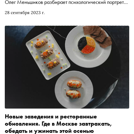
Олег Меньшиков разбирает психологический портрет
«Сноб» поговорил с Евгением о процессе подготовки
преступника на сцене театра. «Сноб» рассказывает, чем
спектакля и особенностях работы со сложным
28 сентября 2023 г.
заняться и куда сходить на ближайшей неделе
материалом
Новые заведения и ресторанные
обновления. Где в Москве завтракать,
обедать и ужинать этой осенью