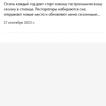
Осень каждый год дает старт новому гастрономическому
сезону в столице. Рестораторы набираются сил,
открывают новые места и обновляют меню сезонными
позициями. «Сноб» изучил последние новости
27 сентября 2023 г.
ресторанной карты Москвы и выбрал самые интересные
места для трапезы