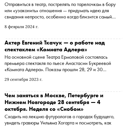
Отправиться в театр, пострелять по тарелочкам в бору
или «узаконить» отношения — придумать идею для
свидания непросто, особенно когда близится самый
романтический день в году. «Сноб» предлагает
8 февраля 2024 г.
разнообразные варианты ко Дню всех влюбленных
Актер Евгений Ткачук — о работе над
спектаклем «Комната Адлера»
На основной сцене Театра Ермоловой состоялась
премьера спектакля по пьесе Анастасии Букреевой
«Комната Адлера». Показы прошли 28, 29 и 30
сентября. В основе сюжета постановки — история жизни
29 сентября 2023 г.
Билли Миллигана, человека с диагнозом
«множественная личность». Согласно историям из
криминальных и психиатрических хроник, в его
Чем заняться в Москве, Петербурге и
сознании одновременно уживались 24 личности разных
Нижнем Новгороде 28 сентября — 4
национальностей и даже полов. Феномен исследовали
октября. Неделя со «Снобом»
на сцене художественный руководитель театра Олег
Сходить на лекцию футурологов о городах будущего,
Меньшиков в образе психиатра Петра Адлера и
увидеть гравюры Уильяма Хогарта и посмотреть, как
Евгений Ткачук в роли пациента. Перед премьерой