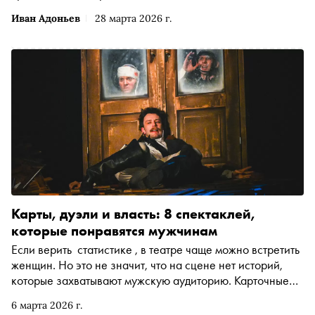
Иван Адоньев
28 марта 2026 г.
Карты, дуэли и власть: 8 спектаклей,
которые понравятся мужчинам
Если верить статистике , в театре чаще можно встретить
женщин. Но это не значит, что на сцене нет историй,
которые захватывают мужскую аудиторию. Карточные
аферы, политические интриги, производственные драмы
6 марта 2026 г.
и разговоры о смысле жизни — «Сноб» выбрал