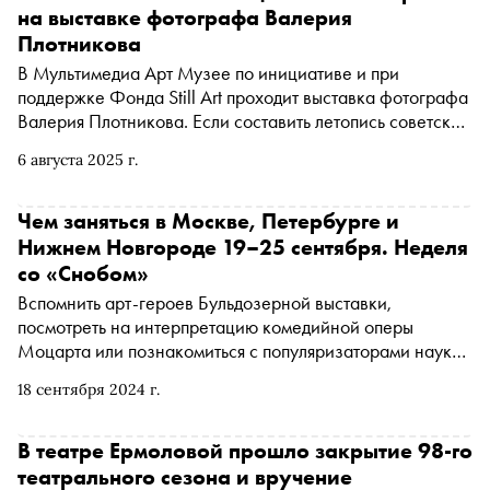
на выставке фотографа Валерия
Плотникова
В Мультимедиа Арт Музее по инициативе и при
поддержке Фонда Still Art проходит выставка фотографа
Валерия Плотникова. Если составить летопись советской
культуры по лицам, то многие из них будут смотреть на
6 августа 2025 г.
нас с его фотографий. Владимир Высоцкий, Алиса
Фрейндлих, Михаил Барышников, Иннокентий
Смоктуновский — кажется, не было звезды театра и
Чем заняться в Москве, Петербурге и
кино, музыканта или дирижера, который не оказался бы
Нижнем Новгороде 19–25 сентября. Неделя
в его объективе
со «Снобом»
Вспомнить арт-героев Бульдозерной выставки,
посмотреть на интерпретацию комедийной оперы
Моцарта или познакомиться с популяризаторами науки.
«Сноб» рассказывает, чем заняться и куда сходить на
18 сентября 2024 г.
ближайшей неделе
В театре Ермоловой прошло закрытие 98-го
театрального сезона и вручение