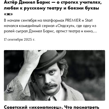
Актёр Дэниел Барнс — о строгих учителях,
любви к русскому театру и боязни буквы
«ж»
В начале сентября на платформах PREMIER и Start
начался комедийный сериал «Олдскул», где одну из
ролей сыграл Дэниел Барнс, артист театра и кино,
который в интернете более известен как Америкашка
17 сентября 2025 г.
Дэни. В интервью автору «Сноба» Александру Юдину
актёр рассказал, как ему далось изучение русского
языка, почему так мечтает сыграть Треплева и как на
пробах покорил Олега Меньшикова рэпом
Советский «иконописец». Что посмотреть