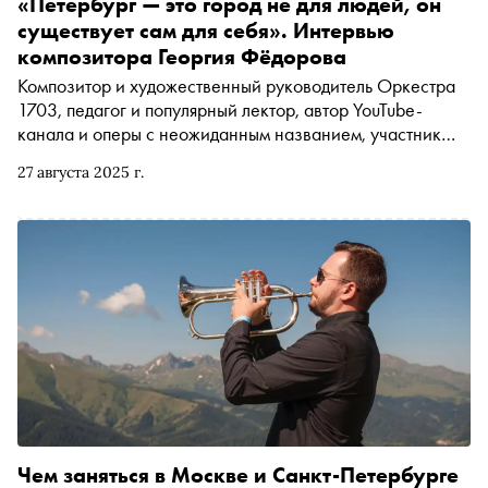
«Петербург — это город не для людей, он
существует сам для себя». Интервью
композитора Георгия Фёдорова
Композитор и художественный руководитель Оркестра
1703, педагог и популярный лектор, автор YouTube-
канала и оперы с неожиданным названием, участник
Дягилевского фестиваля — Георгий Фёдоров играет на
27 августа 2025 г.
всех сценах сразу. В интервью «Снобу» он
рассказывает, почему музыка для него неотделима от
театра, как Анненкирхе стала для оркестра домом и
каким получился новый концерт «Генезис»
Чем заняться в Москве и Санкт-Петербурге