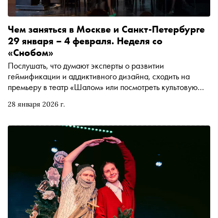
Чем заняться в Москве и Санкт-Петербурге
29 января – 4 февраля. Неделя со
«Снобом»
Послушать, что думают эксперты о развитии
геймификации и аддиктивного дизайна, сходить на
премьеру в театр «Шалом» или посмотреть культовую
картину Линча «Шоссе в никуда». Рассказываем, чем
28 января 2026 г.
заняться и куда сходить на ближайшей неделе