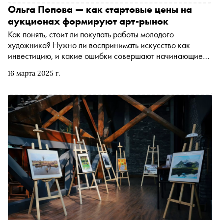
Ольга Попова — как стартовые цены на
аукционах формируют арт-рынок
Как понять, стоит ли покупать работы молодого
художника? Нужно ли воспринимать искусство как
инвестицию, и какие ошибки совершают начинающие
коллекционеры? Почему российский арт-рынок
16 марта 2025 г.
остается закрытым, но при этом продолжает
развиваться? Какие художники востребованы за
рубежом, и как санкции изменили рынок? Автор
«Сноба» Александр Юдин попросил экспертов арт-
рынка высказаться о наболевшем. В этой колонке —
Ольга Попова, основательница проекта «АукциON».
Она рассказывает, как формируются цены на
аукционах, почему стартовая стоимость может быть ниже
рыночной и кто сегодня определяет тренды в искусстве