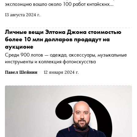
экспозицию вошло около 100 работ китайских
современных художников. В рамках проекта бизнесмен
13 августа 2024 г.
Александр Чистяков впервые представляет широкой
публике часть своей коллекции совриска из КНР.
«Сноб» выяснил у Чистякова, почему он собиратель, а
Личные вещи Элтона Джона стоимостью
не коллекционер, как Олег Целков связан с китайскими
более 10 млн долларов продадут на
нон-конформистами и при чем тут Ксения Собчак
аукционе
Среди 900 лотов — одежда, аксессуары, музыкальные
инструменты и коллекция фотоискусства
Павел Шейнин
12 января 2024 г.