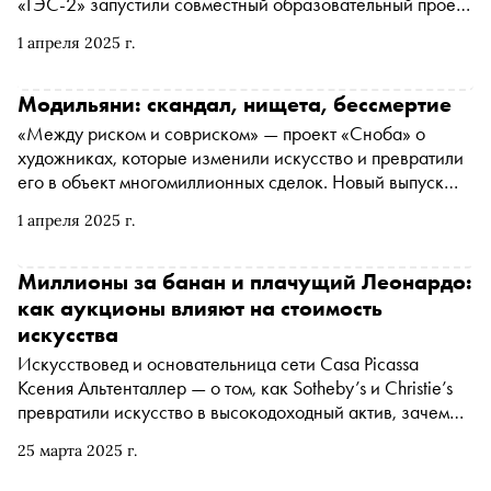
«ГЭС-2» запустили совместный образовательный проект
— курс ДПО «CultTech: пересечение культуры и
1 апреля 2025 г.
технологий». «Сноб» поговорил с директором
«Лаборатории Культура» МФТИ Натальей Антроповой о
том, почему традиционным музеям и театрам сегодня
Модильяни: скандал, нищета, бессмертие
жизненно необходимо осваивать новые технологии, как
«Между риском и совриском» — проект «Сноба» о
создаются «умные» экспонаты вроде ИИ-«диванных
художниках, которые изменили искусство и превратили
критиков», можно ли с помощью VR «оживить»
его в объект многомиллионных сделок. Новый выпуск
утраченные традиции, почему предсказания трендов в
уже на VK. Историк искусств Алина Сопова и брейк-
искусстве с помощью AI пока работают лишь отчасти, и
1 апреля 2025 г.
дансер Сергей Чернышев обсуждают работы
какие риски — от дипфейков до девальвации живого
Амадео Модильяни
опыта — несет это неизбежное сближение
Миллионы за банан и плачущий Леонардо:
как аукционы влияют на стоимость
искусства
Искусствовед и основательница сети Casa Picassa
Ксения Альтенталлер — о том, как Sotheby’s и Christie’s
превратили искусство в высокодоходный актив, зачем
Леонардо Ди Каприо рекламировал «Спасителя мира» и
25 марта 2025 г.
почему банан на стене может стоить шесть миллионов