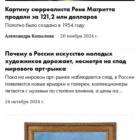
Картину сюрреалиста Рене Магритта
продали за 121,2 млн долларов
Полотно было создано в 1954 году
Александра Копылова
20 ноября 2024 г.
Почему в России искусство молодых
художников дорожает, несмотря на спад
мирового арт-рынка
Пока на мировом арт-рынке наблюдается спад, в России
появляются новые ярмарки и галереи, коллекционеры
тягаются с музеями по степени влияния, а цены на
творчество отдельных молодых художников растут.
24 октября 2024 г.
«Сноб» решил разобраться в положении дел на
отечественном рынке современного искусства, его
зависимости от мировых трендов и принципах
ценообразования на работы начинающих авторов