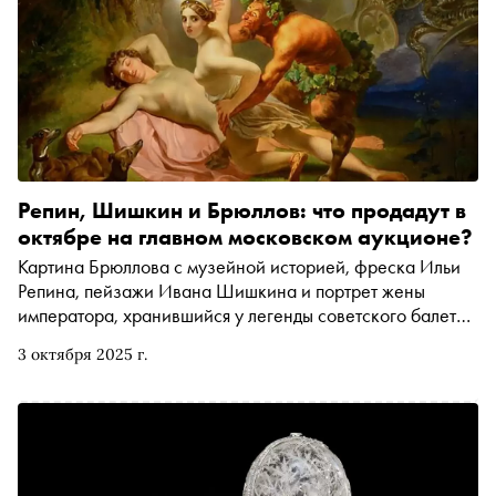
Репин, Шишкин и Брюллов: что продадут в
октябре на главном московском аукционе?
Картина Брюллова с музейной историей, фреска Ильи
Репина, пейзажи Ивана Шишкина и портрет жены
императора, хранившийся у легенды советского балета
Вагановой, — 12 октября Московский аукционный дом
3 октября 2025 г.
проведёт торги на 800 миллионов рублей