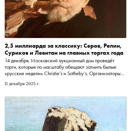
2,5 миллиарда за классику: Серов, Репин,
Суриков и Левитан на главных торгах года
14 декабря, Московский аукционный дом проведёт
торги, которые по масштабу обещают затмить былые
«русские недели» Christie’s и Sotheby’s. Организаторы
собрали коллекцию с рекордным эстимейтом в 2,5
11 декабря 2025 г.
миллиарда рублей. «Сноб» изучил каталог и выбрал
главные шедевры, за которые будут бороться
коллекционеры