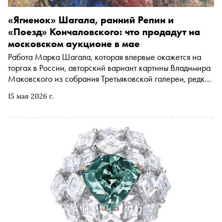
«Ягненок» Шагала, ранний Репин и
«Поезд» Кончаловского: что продадут на
московском аукционе в мае
Работа Марка Шагала, которая впервые окажется на
торгах в России, авторский вариант картины Владимира
Маковского из собрания Третьяковской галереи, редкие
холсты Ильи Репина, пейзажи Ивана Шишкина и
15 мая 2026 г.
Исаака Левитана — 24 мая Московский аукционный
дом выставит на торги коллекцию русского искусства
общей стоимостью 2 млрд рублей