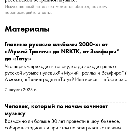
Искусственный интеллект может ошибаться, поэтому
перепроверяйте ответы.
Материалы
Главные русские альбомы 2000-х: от
«Мумий Тролля» до NRKTK, от Земфиры*
до «Тату»
Что первым приходит в голову, когда заходит речь о
русской музыке нулевых? «Мумий Тролль» и Земфира*?
А может, «Ленинград» и «Тату»? Или вовсе — «Гости из
будущего» и «Дискотека Авария»? В спецпроекте
7 августа 2025 г.
«Нулевые» «Сноб» вспоминает самые главные русские
альбомы 2000-х
Человек, который по ночам сочиняет
музыку
Возможно ли больше 30 лет провести в шоу-бизнесе,
собирать стадионы и при этом не заигрывать с низким