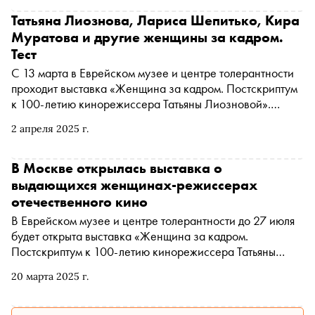
Тодоровского
Татьяна Лиознова, Лариса Шепитько, Кира
Муратова и другие женщины за кадром.
Тест
С 13 марта в Еврейском музее и центре толерантности
проходит выставка «Женщина за кадром. Постскриптум
к 100-летию кинорежиссера Татьяны Лиозновой».
Экспозиция рассматривает историю отечественного
2 апреля 2025 г.
кинематографа с точки зрения работавших в
киноиндустрии женщин. Выставка рассказывает не
только о творческом пути Татьяны Лиозновой,
В Москве открылась выставка о
режиссера фильмов «Три тополя на Плющихе»,
выдающихся женщинах-режиссерах
«Карнавал» и сериала «Семнадцать мгновений весны»,
отечественного кино
но и о работах еще десяти отечественных женщин-
В Еврейском музее и центре толерантности до 27 июля
режиссеров: от Ольги Преображенской, начинавшей
будет открыта выставка «Женщина за кадром.
путь в кино еще до революции, и постановщицы
Постскриптум к 100-летию кинорежиссера Татьяны
легендарной киносказки «Золушка» Надежды
Лиозновой». Экспозиция рассказывает об истории
Кошеверовой до современниц Татьяны Лиозновой —
20 марта 2025 г.
отечественного кинематографа с точки зрения женщин,
Ларисы Шепитько, Киры Муратовой и Динары
работавших и продолжающих работать в киноиндустрии
Асановой . Выставка также включает в себя