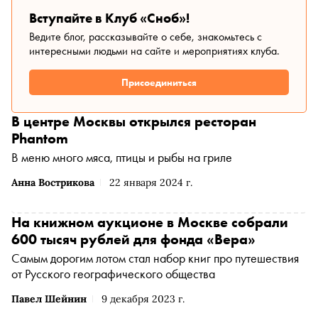
видеоинтервью, в котором о профессии рассказывают
Вступайте в Клуб «Сноб»!
представительницы современного поколения женщин-
режиссеров — Вера Сторожева, Анна Меликян,
Ведите блог, рассказывайте о себе, знакомьтесь с
интересными людьми на сайте и мероприятиях клуба.
Клавдия Коршунова и Зака Абдрахманова. Специально
к открытию выставки «Сноб» составил тест на знание
работ отечественных женщин-режиссеров прошлого и
Присоединиться
нового веков
В центре Москвы открылся ресторан
Phantom
В меню много мяса, птицы и рыбы на гриле
Анна Вострикова
22 января 2024 г.
На книжном аукционе в Москве собрали
600 тысяч рублей для фонда «Вера»
Самым дорогим лотом стал набор книг про путешествия
от Русского географического общества
Павел Шейнин
9 декабря 2023 г.