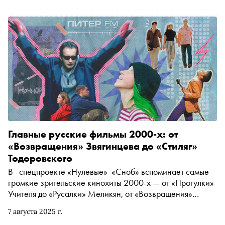
Главные русские фильмы 2000-х: от
«Возвращения» Звягинцева до «Стиляг»
Тодоровского
В спецпроекте «Нулевые» «Сноб» вспоминает самые
громкие зрительские кинохиты 2000-х — от «Прогулки»
Учителя до «Русалки» Меликян, от «Возвращения»
Звягинцева до «Изображая жертву» Серебренникова,
7 августа 2025 г.
от «Ночного дозора» Бекмамбетова до «Стиляг»