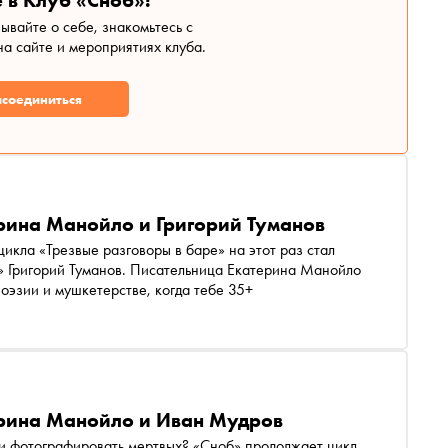
 в Клуб «Сноб»!
зывайте о себе, знакомьтесь с
а сайте и мероприятиях клуба.
соединиться
ерина Манойло и Григорий Туманов
цикла «Трезвые разговоры в баре» на этот раз стал
?» Григорий Туманов. Писательница Екатерина Манойло
поэзии и мушкетерстве, когда тебе 35+
ерина Манойло и Иван Мудров
ли фотографировать мертвых? «Сноб» продолжает цикл