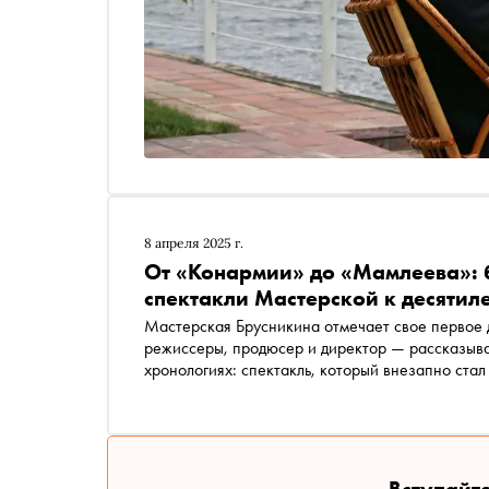
8 апреля 2025 г.
От «Конармии» до «Мамлеева»:
спектакли Мастерской к десятил
Мастерская Брусникина отмечает свое первое 
режиссеры, продюсер и директор — рассказываю
хронологиях: спектакль, который внезапно ста
бородой и скандальным шлейфом, эпопея по Тр
постановки по Сорокину, Мамлееву, Галичу и Р