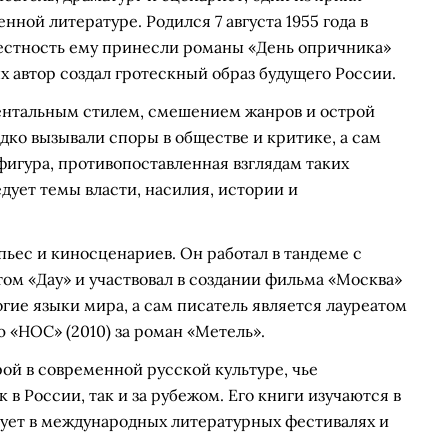
ной литературе. Родился 7 августа 1955 года в
естность ему принесли романы «День опричника»
ых автор создал гротескный образ будущего России.
ентальным стилем, смешением жанров и острой
дко вызывали споры в обществе и критике, а сам
фигура, противопоставленная взглядам таких
дует темы власти, насилия, истории и
пьес и киносценариев. Он работал в тандеме с
м «Дау» и участвовал в создании фильма «Москва»
гие языки мира, а сам писатель является лауреатом
 «НОС» (2010) за роман «Метель».
ой в современной русской культуре, чье
 в России, так и за рубежом. Его книги изучаются в
твует в международных литературных фестивалях и