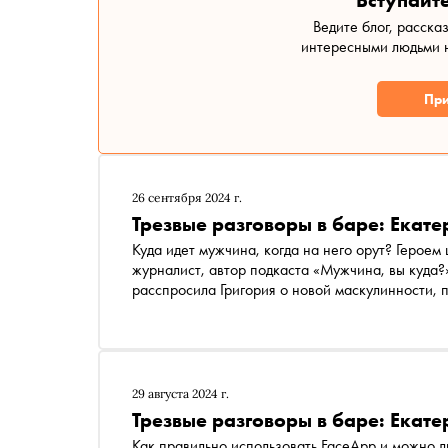
Вступайте
Ведите блог, расска
интересными людьми н
При
26 сентября 2024 г.
Трезвые разговоры в баре: Екат
Куда идет мужчина, когда на него орут? Героем 
журналист, автор подкаста «Мужчина, вы куда
расспросила Григория о новой маскулинности, 
29 августа 2024 г.
Трезвые разговоры в баре: Екат
Как правильно использовать FaceApp и можно 