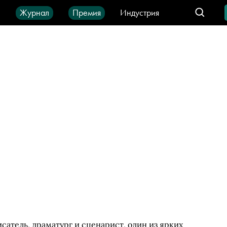
ы
Журнал
Премия
Индустрия
део
Город
IT-продукты
атель, драматург и сценарист, один из ярких