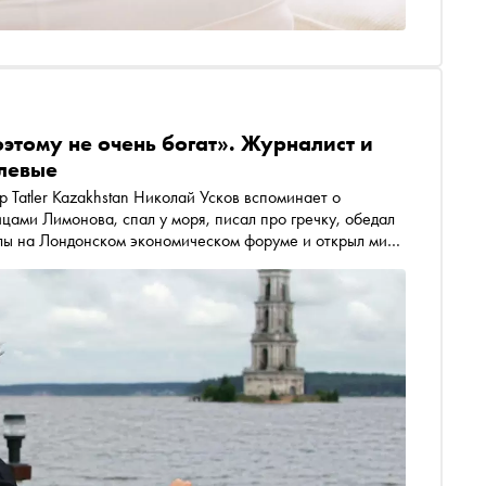
оэтому не очень богат». Журналист и
улевые
ицами Лимонова, спал у моря, писал про гречку, обедал
слы на Лондонском экономическом форуме и открыл миру