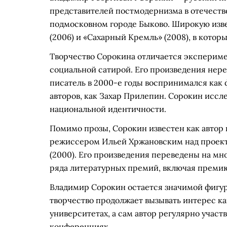
представителей постмодернизма в отечествен
подмосковном городе Быково. Широкую изв
(2006) и «Сахарный Кремль» (2008), в котор
Творчество Сорокина отличается эксперим
социальной сатирой. Его произведения нере
писатель в 2000-е годы воспринимался как 
авторов, как Захар Прилепин. Сорокин иссле
национальной идентичности.
Помимо прозы, Сорокин известен как автор 
режиссером Ильей Хржановским над проекто
(2000). Его произведения переведены на мно
ряда литературных премий, включая премию
Владимир Сорокин остается значимой фигур
творчество продолжает вызывать интерес как
университетах, а сам автор регулярно учас
конференциях.