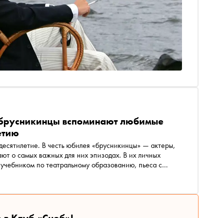
 брусникинцы вспоминают любимые
етию
десятилетие. В честь юбилея «брусникинцы» — актеры,
т о самых важных для них эпизодах. В их личных
л учебником по театральному образованию, пьеса с
анссибу, уличный Эдинбург с российским акцентом и
авенхиллу