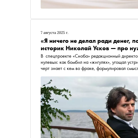
7 августа 2025 г.
«Я ничего не делал ради денег, п
историк Николай Усков — про н
В спецпроекте «Сноба» редакционный директор Tatler Kazakhstan Николай Усков вспоминает о
нулевых: как бомбил на «жигулях», угощал устр
черт знает с кем во фраке, формулировал смы
журналистку Ксению Собчак