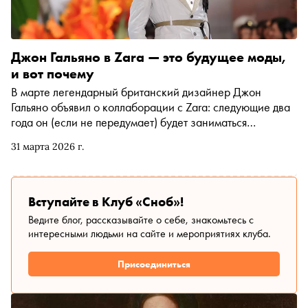
Джон Гальяно в Zara — это будущее моды,
и вот почему
В марте легендарный британский дизайнер Джон
Гальяно объявил о коллаборации с Zara: следующие два
года он (если не передумает) будет заниматься
«переосмыслением архивов» компании, которая…
31 марта 2026 г.
последние 30 лет только и делает, что копирует высокую
моду. Автор «Сноба» Елизавета Буйнова не видит в
таком решении великого модельера ничего странного:
Гальяно такой не первый и всё делает правильно —
Вступайте в Клуб «Сноб»!
очень скоро «люкс» и «масс-маркет» дружно уйдут в
Ведите блог, рассказывайте о себе, знакомьтесь с
прошлое, а «что-то среднее» нужно придумать вот прямо
интересными людьми на сайте и мероприятиях клуба.
сейчас. Как мы вообще оказались в этой точке и чего
ждать от будущих коллекций Zara (и не только) —
Присоединиться
рассказываем в материале