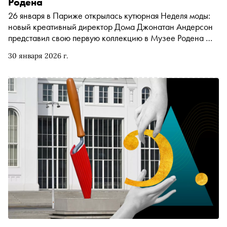
Родена
26 января в Париже открылась кутюрная Неделя моды:
новый креативный директор Дома Джонатан Андерсон
представил свою первую коллекцию в Музее Родена —
и до 1 февраля «оставил» её там, чтобы все желающие
30 января 2026 г.
могли полюбоваться. Каким получился дебют —
рассказывает модный эксперт «Сноба» Катя Штерн