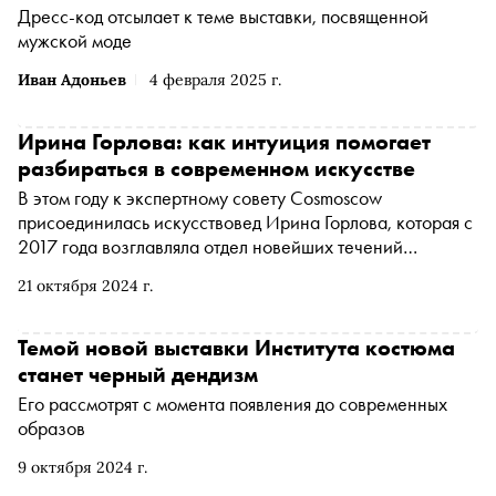
Дресс-код отсылает к теме выставки, посвященной
мужской моде
Иван Адоньев
4 февраля 2025 г.
Ирина Горлова: как интуиция помогает
разбираться в современном искусстве
В этом году к экспертному совету Cosmoscow
присоединилась искусствовед Ирина Горлова, которая с
2017 года возглавляла отдел новейших течений
Государственной Третьяковской галереи, а в этом году
21 октября 2024 г.
покинула должность, чтобы развивать карьеру
независимого куратора. Специально для «Сноба»
Ирина Горлова рассказала об искусствоведческой
Темой новой выставки Института костюма
интуиции, времени дикости в российском современном
станет черный дендизм
искусстве и опыте работы в команде Cosmoscow
Его рассмотрят с момента появления до современных
образов
9 октября 2024 г.