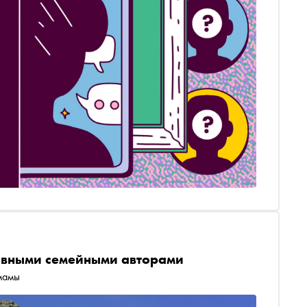
авными семейными авторами
мамы