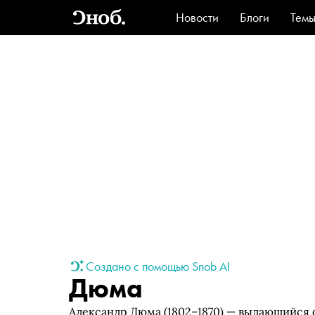
Новости
Блоги
Тем
Стиль
Ви
Создано с помощью Snob AI
Дюма
Александр Дюма (1802–1870) — выдающийся ф