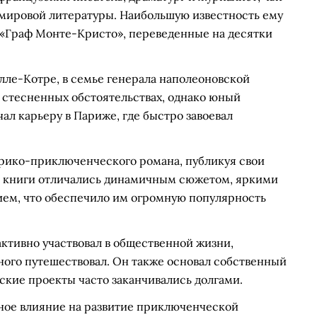
мировой литературы. Наибольшую известность ему
«Граф Монте-Кристо», переведенные на десятки
илле-Котре, в семье генерала наполеоновской
в стесненных обстоятельствах, однако юный
ал карьеру в Париже, где быстро завоевал
орико-приключенческого романа, публикуя свои
го книги отличались динамичным сюжетом, яркими
ем, что обеспечило им огромную популярность
ктивно участвовал в общественной жизни,
ого путешествовал. Он также основал собственный
еские проекты часто заканчивались долгами.
ное влияние на развитие приключенческой