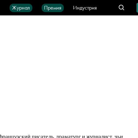
ы
Журнал
Премия
Индустрия
део
Город
IT-продукты
ранцузский писатель, драматург и журналист, чьи