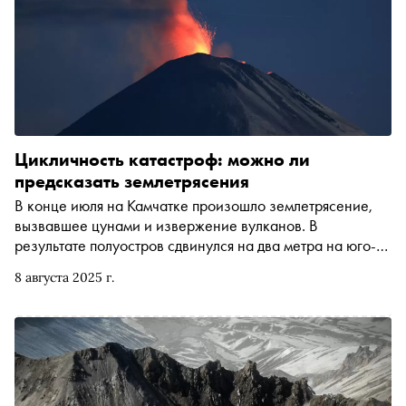
Цикличность катастроф: можно ли
предсказать землетрясения
В конце июля на Камчатке произошло землетрясение,
вызвавшее цунами и извержение вулканов. В
результате полуостров сдвинулся на два метра на юго-
восток. «Сноб» поговорил с ученым Михаилом
8 августа 2025 г.
Пятуниным о том, как происходят землетрясения, влияют
ли они на извержения вулканов и почему современные
технологии не позволяют их спрогнозировать