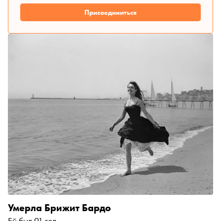
Присоединиться
Умерла Брижит Бардо
Ей был 91 год