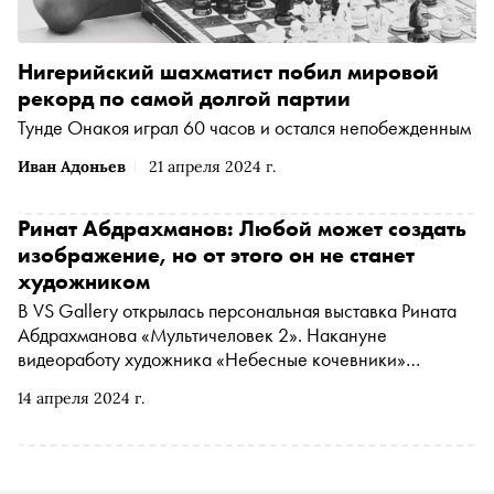
Нигерийский шахматист побил мировой
рекорд по самой долгой партии
Тунде Онакоя играл 60 часов и остался непобежденным
Иван Адоньев
21 апреля 2024 г.
Ринат Абдрахманов: Любой может создать
изображение, но от этого он не станет
художником
В VS Gallery открылась персональная выставка Рината
Абдрахманова «Мультичеловек 2». Накануне
видеоработу художника «Небесные кочевники»
показали на Таймс-сквер в Нью-Йорке, а теперь ее
14 апреля 2024 г.
можно увидеть в галерее фиджитал-искусства на Малой
Ордынке в Москве. «Сноб» поговорил с художником,
работающим под псевдонимом Rinatto L'bank, о влиянии
эпохи Возрождения на его творчество, развитии