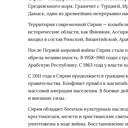
Средиземного моря. Граничит с Турцией, И
Дамаск, один из древнейших непрерывно на
Территория современной Сирии — колыбель 
исторические области, как Финикия, Ассири
входил в состав Римской, Византийской, Ар
После Первой мировой войны Сирия стала п
обрела независимость. В 1958–1961 годах с
Арабскую Республику. С 1963 года у власти н
С 2011 года в Сирии продолжается гражданс
правительства. Конфликт привёл к масштаб
массовой миграции населения. В боевые де
и внешние силы.
Сирия обладает богатым культурным наслед
крестоносцев, мечети и христианские свят
уничтожены в ходе войны. Восстановление 