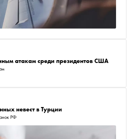
енным атакам среди президентов США
ам
нных невест в Турции
данок РФ