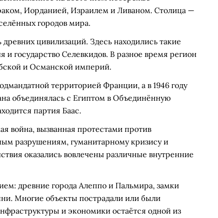
раком, Иорданией, Израилем и Ливаном. Столица —
селённых городов мира.
древних цивилизаций. Здесь находились такие
я и государство Селевкидов. В разное время регион
абской и Османской империй.
одмандатной территорией Франции, а в 1946 году
трана объединялась с Египтом в Объединённую
аходится партия Баас.
кая война, вызванная протестами против
ным разрушениям, гуманитарному кризису и
йствия оказались вовлечены различные внутренние
ием: древние города Алеппо и Пальмира, замки
ыни. Многие объекты пострадали или были
инфраструктуры и экономики остаётся одной из