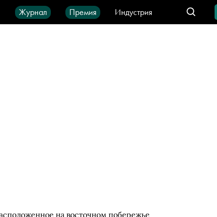
ы
Журнал
Премия
Индустрия
део
Город
IT-продукты
расположенное на восточном побережье