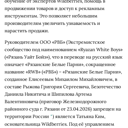
обучение от экспертов Wildberries, помощь в
продвижении товаров и доступ к рекламным
инструментам. Это позволяет небольшим
производителям увеличить узнаваемость и
нарастить продажи.
Руководителем ООО
«РВБ»
(Экстремистское
сообщество под наименованием «Ryazan White Boys»
(«Рязань Уайт Бойз»), что в переводе на русский язык
означает «Рязанские Белые Парни», сокращенное
название «RWB» («РВБ») – «Рязанские Белые Парни»,
созданное Елисеевым Михаилом Михайловичем, в
составе Рыжова Григория Сергеевича, Безотечество
Даниила Никитича и Шипилова Артема
Валентиновича (приговор Железнодорожного
районного суда г. Рязани от 23.04.2026) запрещен на
территории России
*
)
является Татьяна Ким,
основательница Wildberries. Под её управлением