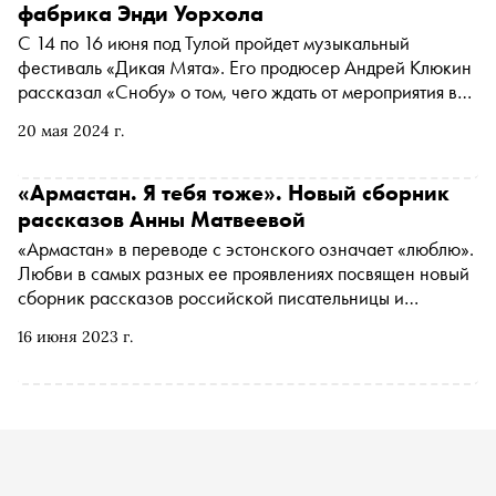
фабрика Энди Уорхола
С 14 по 16 июня под Тулой пройдет музыкальный
фестиваль «Дикая Мята». Его продюсер Андрей Клюкин
рассказал «Снобу» о том, чего ждать от мероприятия в
этом году, почему оно проводится в поле, которое
20 мая 2024 г.
похоже на подкову, как благодаря «Дикой Мяте» может
появиться уникальная арт-школа наподобие фабрики
Энди Уорхола, и о том, что мешает развиваться
«Армастан. Я тебя тоже». Новый сборник
фестивальной культуре в России
рассказов Анны Матвеевой
«Армастан» в переводе с эстонского означает «люблю».
Любви в самых разных ее проявлениях посвящен новый
сборник рассказов российской писательницы и
журналистки Анны Матвеевой, вышедший в «Редакции
16 июня 2023 г.
Елены Шубиной». В издание вошли 11 историй о доме,
деле жизни, мечте, способности замечать и ценить
красоту. «Сноб» публикует одну из них