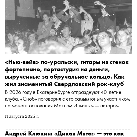
«Нью-вейв» по-уральски, гитары из стенок
фортепиано, портастудия на деньги,
вырученные за обручальное кольцо. Как
жил знаменитый Свердловский рок-клуб
В 2026 году в Екатеринбурге отпразднуют 40-летие
клуба. «Сноб» поговорил с его самым юным участником
на момент основания Максом Ильиным — автором
первых мемуаров об СРК «Глядя на дым», лидером рок-
11 августа 2025 г.
группы «Собаки Качалова». К юбилею клуба Макс
готовит два альбома, один из которых планирует издать
на виниле
Андрей Клюкин: «Дикая Мята» — это как