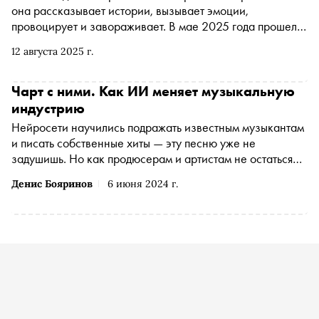
она рассказывает истории, вызывает эмоции,
провоцирует и завораживает. В мае 2025 года прошел
один из крупнейших международных конкурсов в
12 августа 2025 г.
области дизайна упаковки — Dieline Awards. На премии
ведущие агентства представили, как превращают
визуальный облик локальных и глобальных брендов в
Чарт с ними. Как ИИ меняет музыкальную
произведения искусства
индустрию
Нейросети научились подражать известным музыкантам
и писать собственные хиты — эту песню уже не
задушишь. Но как продюсерам и артистам не остаться
без работы?
Денис Бояринов
6 июня 2024 г.