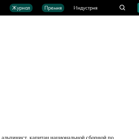
ы
Журнал
Премия
Индустрия
део
Город
IT-продукты
альпинист, капитан национальной сборной по