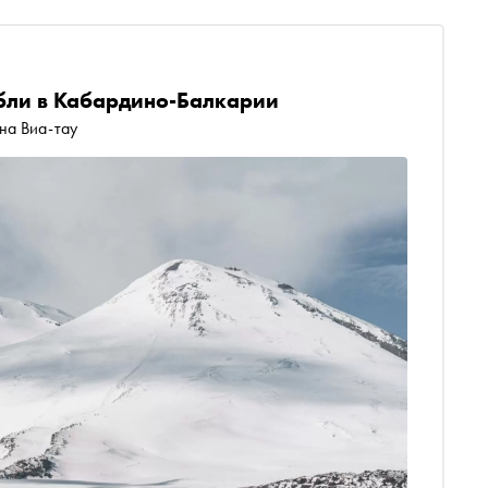
ибли в Кабардино-Балкарии
на Виа-тау