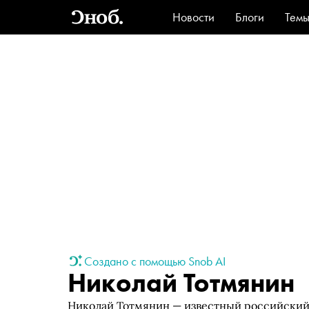
Новости
Блоги
Тем
Стиль
Ви
Создано с помощью Snob AI
Николай Тотмянин
Николай Тотмянин — известный российский 