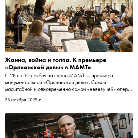
Жанна, война и толпа. К премьере
«Орлеанской девы» в МАМТе
С 28 по 30 ноября на сцене МАМТ — премьера
монументальной «Орлеанской девы». Самой
масштабной и одновременно самой «невезучей» оперы
Чайковского. Музыкальный критик Лейла Гучмазова
28 ноября 2025 г.
рассказывает, как сочинение о Жанне д’Арк
срезонировало с выстрелами русских революционерок,
чем поплатился композитор за попытку создать grand
opéra, почему советская власть любила эту героиню и
отчего именно сегодня — в эпоху новой этики и ухода со
сцены великих женщин-политиков — утопический сюжет