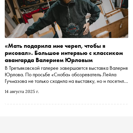
о деве-воительнице снова захватил оперные сцены
«Мать подарила мне череп, чтобы я
рисовал». Большое интервью с классиком
авангарда Валерием Юрловым
В Третьяковской галерее завершается выставка Валерия
Юрлова. По просьбе «Сноба» обозреватель Лейла
Гучмазова не только сходила на выставку, но и посетила
мастерскую художника, чтобы пообщаться с главным
14 августа 2025 г.
героем — о теоретике формализма Шкловском и
рисовании трупов, о голых женщинах и плохих картинах
в ялтинском доме Чехова, об иллюстрациях к книгам,
хорошем чае и электрическом рубильнике, с помощью
которого можно остановить акционизм