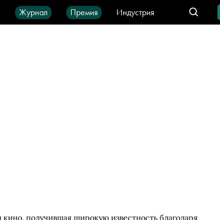
ы
Журнал
Премия
Индустрия
део
Город
IT-продукты
и кино, получившая широкую известность благодаря