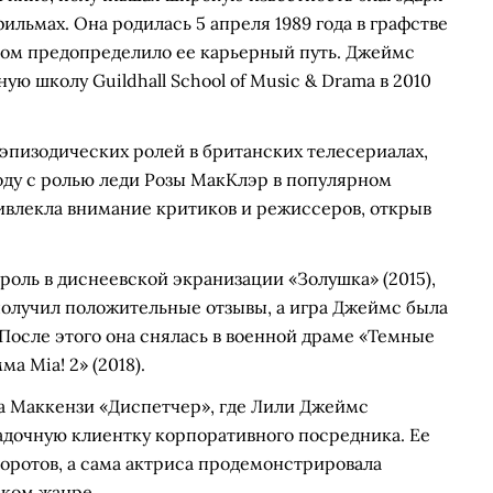
льмах. Она родилась 5 апреля 1989 года в графстве
ногом предопределило ее карьерный путь. Джеймс
ю школу Guildhall School of Music & Drama в 2010
эпизодических ролей в британских телесериалах,
оду с ролью леди Розы МакКлэр в популярном
ривлекла внимание критиков и режиссеров, открыв
роль в диснеевской экранизации «Золушка» (2015),
получил положительные отзывы, а игра Джеймс была
 После этого она снялась в военной драме «Темные
а Mia! 2» (2018).
да Маккензи «Диспетчер», где Лили Джеймс
адочную клиентку корпоративного посредника. Ее
оротов, а сама актриса продемонстрировала
ском жанре.