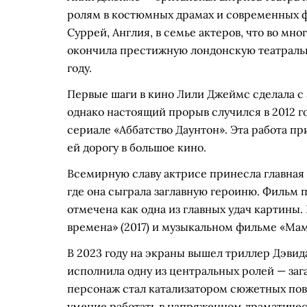
ролям в костюмных драмах и современных фи
Суррей, Англия, в семье актеров, что во м
окончила престижную лондонскую театральну
году.
Первые шаги в кино Лили Джеймс сделала с 
однако настоящий прорыв случился в 2012 г
сериале «Аббатство Даунтон». Эта работа п
ей дорогу в большое кино.
Всемирную славу актрисе принесла главная 
где она сыграла заглавную героиню. Фильм 
отмечена как одна из главных удач картины.
времена» (2017) и музыкальном фильме «Мамм
В 2023 году на экраны вышел триллер Дэви
исполнила одну из центральных ролей — заг
персонаж стал катализатором сюжетных пов
умение работать в напряженном драматиче