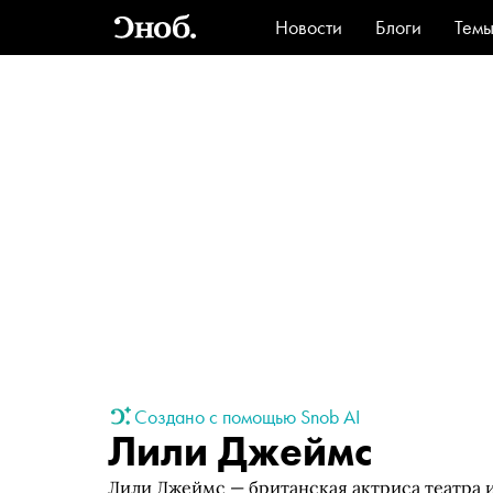
Новости
Блоги
Тем
Стиль
Ви
Создано с помощью Snob AI
Лили Джеймс
Лили Джеймс — британская актриса театра 