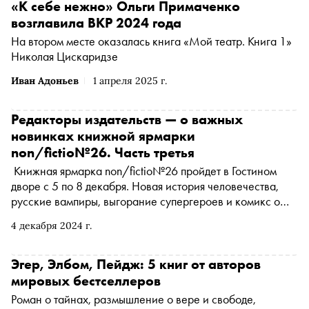
«К себе нежно» Ольги Примаченко
возглавила ВКР 2024 года
На втором месте оказалась книга «Мой театр. Книга 1»
Николая Цискаридзе
Иван Адоньев
1 апреля 2025 г.
Редакторы издательств — о важных
новинках книжной ярмарки
non/fictio№26. Часть третья
Книжная ярмарка non/fictio№26 пройдет в Гостином
дворе с 5 по 8 декабря. Новая история человечества,
русские вампиры, выгорание супергероев и комикс о
Гильгамеше — «Сноб» совместно с редакторами и
4 декабря 2024 г.
сотрудниками российских издательств продолжает
изучать новинки книжного рынка
Эгер, Элбом, Пейдж: 5 книг от авторов
мировых бестселлеров
Роман о тайнах, размышление о вере и свободе,