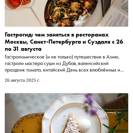
Гастрогид: чем заняться в ресторанах
Москвы, Санкт-Петербурга и Суздаля с 26
по 31 августа
Гастрономическое (и не только) путешествие в Азию,
гастроли мастера суши из Дубая, валенсийский
праздник томата, китайский День всех влюблённых и
ужин на закате в Суздале — эта неделя в ресторанах
26 августа 2025 г.
обещает быть насыщенной. «Сноб» делится
подробностями