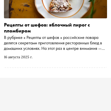
Рецепты от шефов: яблочный пирог с
пломбиром
В рубрике « Рецепты от шефов » российские повара
делятся секретами приготовления ресторанных блюд в
домашних условиях. На этот раз в центре внимания —
яблочный пирог с пломбиром. О том, как его
16 августа 2025 г.
приготовить, «Снобу» рассказал Роман Орлов, бренд-
шеф ресторанов «Агроном» и «Сыродельня» в Суздале