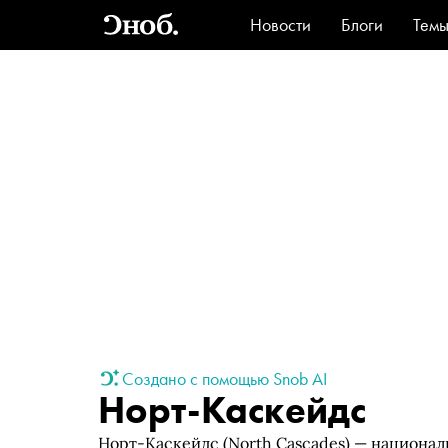
Новости
Блоги
Тем
Стиль
Ви
Создано с помощью Snob AI
Норт-Каскейдс
Норт-Каскейдс (North Cascades) — национа