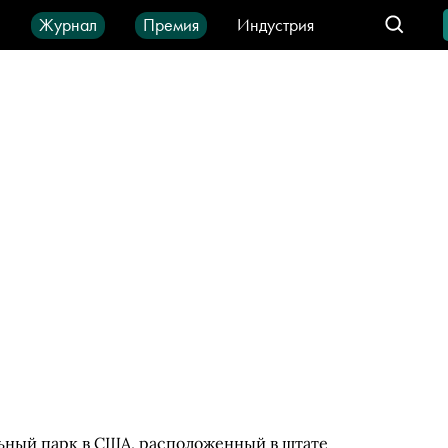
ы
Журнал
Премия
Индустрия
део
Город
IT-продукты
льный парк в США, расположенный в штате