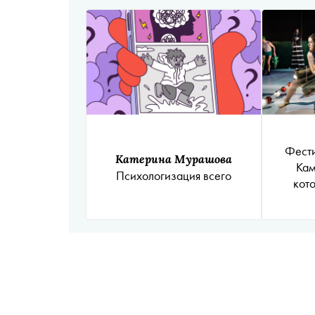
Фести
Катерина Мурашова
Кам
Психологизация всего
кото