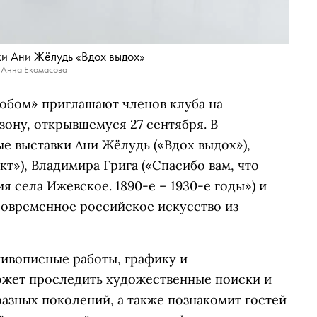
ки Ани Жёлудь «Вдох выдох»
 Анна Екомасова
обом» приглашают членов клуба на
ону, открывшемуся 27 сентября. В
е выставки Ани Жёлудь («Вдох выдох»),
т»), Владимира Грига («Спасибо вам, что
я села Ижевское. 1890-е – 1930-е годы») и
овременное российское искусство из
живописные работы, графику и
ожет проследить художественные поиски и
азных поколений, а также познакомит гостей