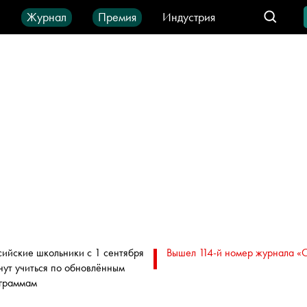
ы
Журнал
Премия
Индустрия
део
Город
IT-продукты
сийские школьники с 1 сентября
Вышел 114-й номер журнала «
нут учиться по обновлённым
граммам