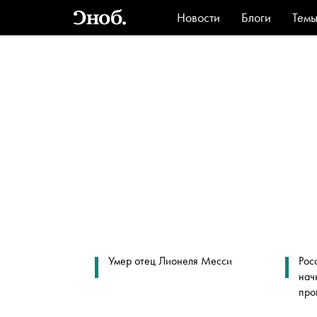
Новости
Блоги
Тем
Стиль
Ви
Умер отец Лионеля Месси
Рос
нач
про