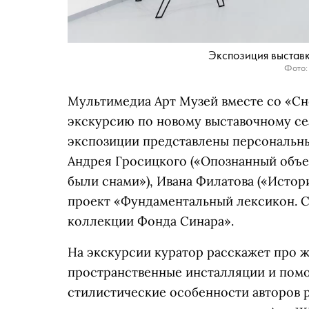
Экспозиция выстав
Фото:
Мультимедиа Арт Музей вместе со «Сн
экскурсию по новому выставочному сез
экспозиции представлены персональны
Андрея Гросицкого («Опознанный объек
были снами»), Ивана Филатова («Истори
проект «Фундаментальный лексикон. С
коллекции Фонда Синара».
На экскурсии куратор расскажет про 
пространственные инсталляции и пом
стилистические особенности авторов р