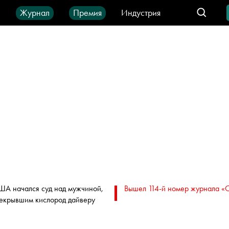
ы
Журнал
Премия
Индустрия
део
Город
IT-продукты
ША начался суд над мужчиной,
Вышел 114-й номер журнала «
екрывшим кислород дайверу