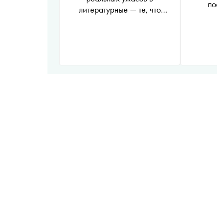
по
литературные — те, что
происходят не с тобой