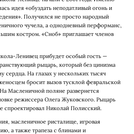
лась идея «обуздать неподатливый огонь и
ведения». Получился не просто народный
еничного чучела, а однодневный перформанс,
ьшим костром. «Сноб» приглашает членов
икола-Ленивец прибудет особый гость —
ранствующий рыцарь, который без цинизма
у сердца. На глазах у нескольких тысяч
женосцем бросит вызов тусклой февральской
. На Масленичной поляне развернется
новке режиссера Олега Жуковского. Рыцарь
ые спроектировал Николай Полисский.
ния, масленичное ристалище, игровая
ию, а также трапеза с блинами и