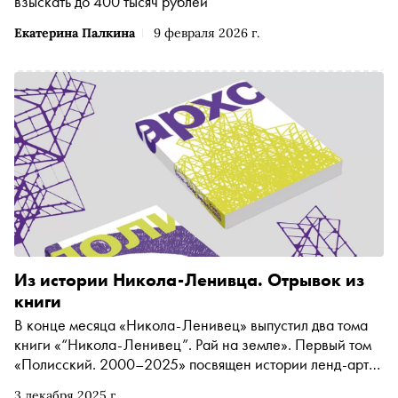
взыскать до 400 тысяч рублей
Екатерина Палкина
9 февраля 2026 г.
Из истории Никола-Ленивца. Отрывок из
книги
В конце месяца «Никола-Ленивец» выпустил два тома
книги «“Никола-Ленивец”. Рай на земле». Первый том
«Полисский. 2000–2025» посвящен истории ленд-арт-
парка и творчеству его основателя, художника Николая
3 декабря 2025 г.