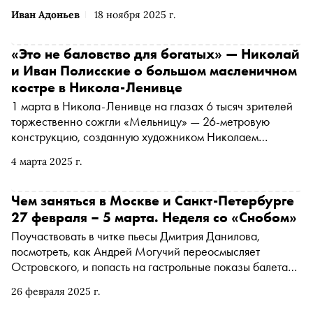
Иван Адоньев
18 ноября 2025 г.
«Это не баловство для богатых» — Николай
и Иван Полисские о большом масленичном
костре в Никола-Ленивце
1 марта в Никола-Ленивце на глазах 6 тысяч зрителей
торжественно сожгли «Мельницу» — 26-метровую
конструкцию, созданную художником Николаем
Полисским. «Сноб» поговорил с ним и его сыном
4 марта 2025 г.
Иваном — продюсером масленичного фестиваля — о
том, зачем превращать огромные конструкции в пепел,
как сжигать красиво и почему важно строить нечто, с
Чем заняться в Москве и Санкт-Петербурге
чем потом будет жалко прощаться
27 февраля – 5 марта. Неделя со «Снобом»
Поучаствовать в читке пьесы Дмитрия Данилова,
посмотреть, как Андрей Могучий переосмысляет
Островского, и попасть на гастрольные показы балета
Бориса Эйфмана. «Сноб» рассказывает, чем заняться и
26 февраля 2025 г.
куда сходить на ближайшей неделе