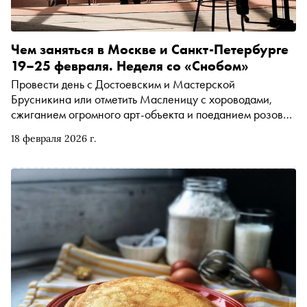
Чем заняться в Москве и Санкт-Петербурге
19–25 февраля. Неделя со «Снобом»
Провести день с Достоевским и Мастерской
Брусникина или отметить Масленицу с хороводами,
сжиганием огромного арт-объекта и поеданием розовых
блинов. Рассказываем, чем заняться и куда сходить на
18 февраля 2026 г.
ближайшей неделе