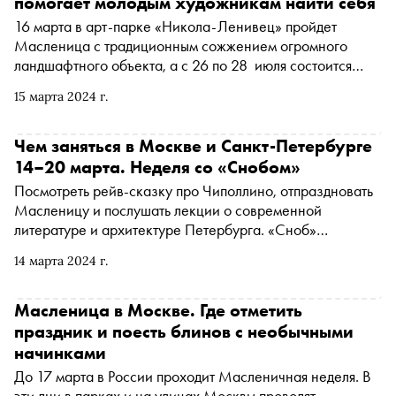
помогает молодым художникам найти себя
16 марта в арт-парке «Никола-Ленивец» пройдет
Масленица с традиционным сожжением огромного
ландшафтного объекта, а с 26 по 28 июля состоится
фестиваль «Архстояние», уже 19-й по счету. Это событие
15 марта 2024 г.
помимо арт-объектов от классиков современного
искусства представляет работы молодых художников и
архитекторов. Создатели мероприятия рассказали
Чем заняться в Москве и Санкт-Петербурге
«Снобу» о том, как, зачем и почему команда парка
14–20 марта. Неделя со «Снобом»
сотрудничает с начинающими авторами
Посмотреть рейв-сказку про Чиполлино, отпраздновать
Масленицу и послушать лекции о современной
литературе и архитектуре Петербурга. «Сноб»
рассказывает, чем заняться и куда сходить на
14 марта 2024 г.
ближайшей неделе
Масленица в Москве. Где отметить
праздник и поесть блинов с необычными
начинками
До 17 марта в России проходит Масленичная неделя. В
эти дни в парках и на улицах Москвы проводят