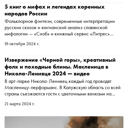
5 книг о мифах и легендах коренных
народов России
Фольклорное фэнтези, современные интерпретации
русских сказок и юнгианский анализ славянской
мифологии — «Сноб» и книжный сервис «Литрес»
выбрали пять интересных художественных и нон-
19 октября 2024 г.
фикшен-произведений, посвященных легендам и
сказочным персонажам
Извержение «Черной горы», креативный
фолк и походные блины. Масленица в
Никола-Ленивце 2024 — видео
В арт-парке Никола-Ленивец каждый год проводят
Масленицу-перформанс. В Калужскую область со всей
страны съезжаются гости с цветочными венками на
голове, в масках из черепов и в языческих костюмах для
21 марта 2024 г.
участия в арт-акции. На закате здесь сжигают огромную
деревянную скульптуру размером с многоэтажный дом.
Как прошла Масленица в этом году — смотрите в
репортаже «Сноба»