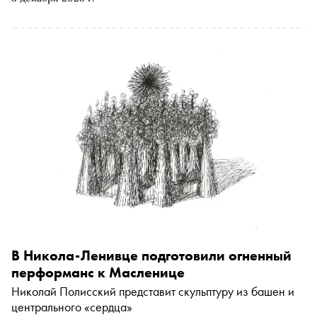
Полисского. Книга открывает перед читателями
закулисье работы над арт-объектами и позволяет лучше
понять феномен значимого для российской культуры
пространства современного искусства. «Сноб»
публикует отрывок
В Никола-Ленивце подготовили огненный
перформанс к Масленице
Николай Полисский представит скульптуру из башен и
центрального «сердца»