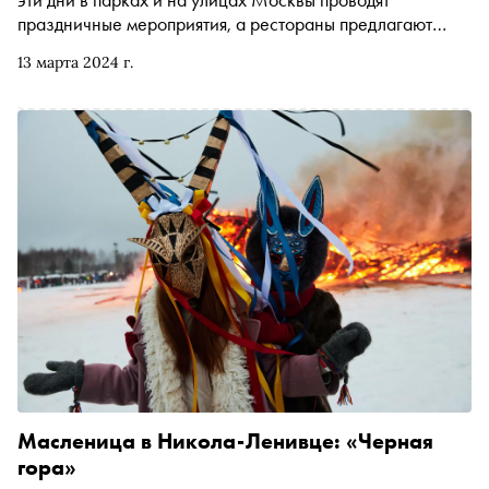
праздничные мероприятия, а рестораны предлагают
своим посетителям специальное меню. «Сноб»
13 марта 2024 г.
рассказывает, где можно отметить праздник и чем
гостей будут удивлять рестораторы
Масленица в Никола-Ленивце: «Черная
гора»