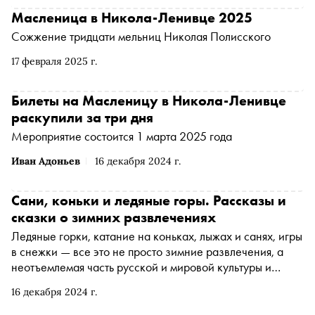
Масленица в Никола-Ленивце 2025
Сожжение тридцати мельниц Николая Полисского
17 февраля 2025 г.
Билеты на Масленицу в Никола-Ленивце
раскупили за три дня
Мероприятие состоится 1 марта 2025 года
Иван Адоньев
16 декабря 2024 г.
Сани, коньки и ледяные горы. Рассказы и
сказки о зимних развлечениях
Ледяные горки, катание на коньках, лыжах и санях, игры
в снежки — все это не просто зимние развлечения, а
неотъемлемая часть русской и мировой культуры и
литературы. «Сноб» вспоминает сюжеты сказок и
16 декабря 2024 г.
романов и рассказывает, как написать свою
собственную волшебную историю этой зимой