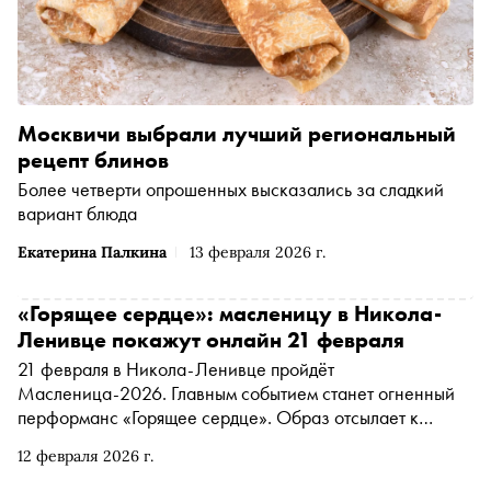
Москвичи выбрали лучший региональный
рецепт блинов
Более четверти опрошенных высказались за сладкий
вариант блюда
Екатерина Палкина
13 февраля 2026 г.
«Горящее сердце»: масленицу в Никола-
Ленивце покажут онлайн 21 февраля
21 февраля в Никола-Ленивце пройдёт
Масленица-2026. Главным событием станет огненный
перформанс «Горящее сердце». Образ отсылает к
Данко из рассказа Максима Горького — герою, который
12 февраля 2026 г.
превратил внутренний свет в пламя, чтобы осветить
людям путь