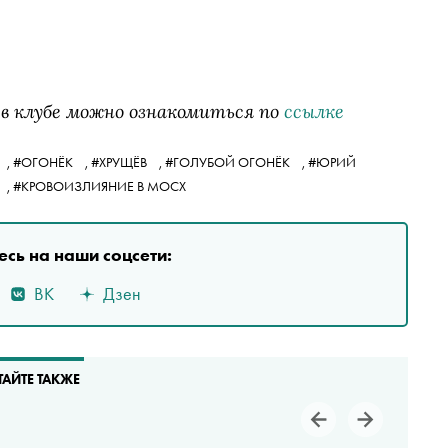
 в клубе можно ознакомиться по
ссылке
,
#ОГОНЁК
,
#ХРУЩЁВ
,
#ГОЛУБОЙ ОГОНЁК
,
#ЮРИЙ
,
#КРОВОИЗЛИЯНИЕ В МОСХ
сь на наши соцсети:
ВК
Дзен
ТАЙТЕ ТАКЖЕ