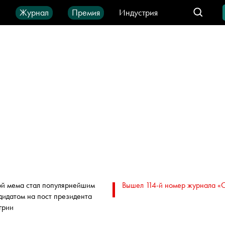
ы
Журнал
Премия
Индустрия
део
Город
IT-продукты
ой мема стал популярнейшим
Вышел 114-й номер журнала «
дидатом на пост президента
грии