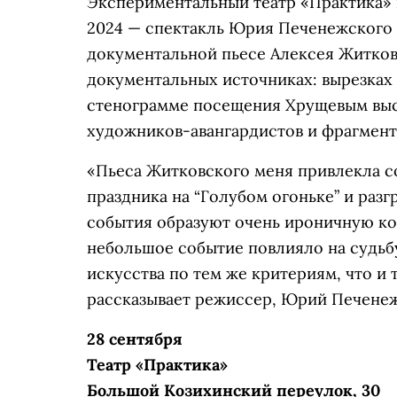
Экспериментальный театр «Практика» 
2024 — спектакль Юрия Печенежского
документальной пьесе Алексея Житков
документальных источниках: вырезках 
стенограмме посещения Хрущевым выс
художников-авангардистов и фрагмент
«Пьеса Житковского меня привлекла с
праздника на “Голубом огоньке” и разг
события образуют очень ироничную ко
небольшое событие повлияло на судьбу
искусства по тем же критериям, что и 
рассказывает режиссер, Юрий Печене
28 сентября
Театр «Практика»
Большой Козихинский переулок, 30