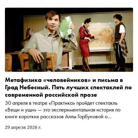
Метафизика «человейников» и письма в
Град Небесный. Пять лучших спектаклей по
современной российской прозе
30 апреля в театре «Практика» пройдет спектакль
«Вещи и ущи» — это экспериментальная история по
книге коротких рассказов Аллы Горбуновой о
метафизической подоплеке самого обычного спального
29 апреля 2026 г.
района. «Сноб» собрал в свой топ еще четыре спектакля
по современной отечественной прозе — от путевых