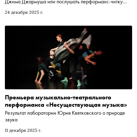
Джима Джармуша или послушать перформанс-читку
сказки Андерсена. Рассказываем, чем заняться и куда
24 декабря 2025 г.
сходить на ближайшей неделе
Премьера музыкально-театрального
перформанса «Несуществующая музыка»
Результат лаборатории Юрия Квятковского о природе
звука
11 декабря 2025 г.