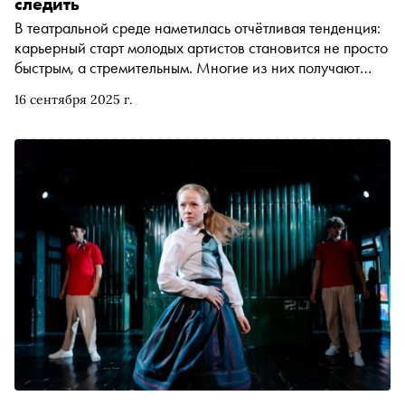
следить
В театральной среде наметилась отчётливая тенденция:
карьерный старт молодых артистов становится не просто
быстрым, а стремительным. Многие из них получают
важные роли ещё во время учёбы или сразу после
16 сентября 2025 г.
выпуска, минуя многолетний путь в массовке. На их
примере можно увидеть, как формируется новое лицо
российского театра. Рассказываем о семи восходящих
звёздах, за которыми стоит следить прямо сейчас