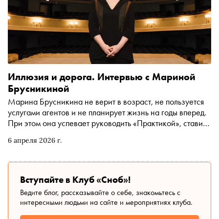
Иллюзия и дорога. Интервью с Мариной
Брусникиной
Марина Брусникина не верит в возраст, не пользуется
услугами агентов и не планирует жизнь на годы вперед.
При этом она успевает руководить «Практикой», ставить
премьеры в РАМТе и преподавать в Школе-студии МХАТ.
6 апреля 2026 г.
В весеннем номере «Сноба» обсудили с режиссером,
как обмануть время и почему деревня на Волге лучше
Лондона и Парижа
Вступайте в Клуб «Сноб»!
Ведите блог, рассказывайте о себе, знакомьтесь с
интересными людьми на сайте и мероприятиях клуба.