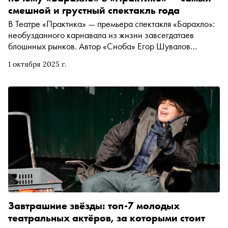
смешной и грустный спектакль года
В Театре «Практика» — премьера спектакля «Барахло»:
необузданного карнавала из жизни завсегдатаев
блошиных рынков. Автор «Сноба» Егор Шувалов
объясняет, почему всем без исключения — даже тем, кто
1 октября 2025 г.
на барахолке не бывал, — стоит немедленно встать в
очередь за билетами
Завтрашние звёзды: топ-7 молодых
театральных актёров, за которыми стоит