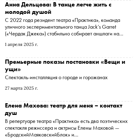
Анна Дельцова: В танце легче жить с
молодой душой
С 2022 года резидент театра «Практика», команда
уличного экспериментального танца Jack’s Garret
(«Чердак Джека») стабильно собирает аншлаги на
показах танцевальных спектаклей. Явление
1 апреля 2025 г.
примечательное, поскольку современный танец обычно
существует автономно и редко становится постоянной
частью театра, а большой успех у широкой публики, тем
Премьерные показы постановки «Вещи и
более в жанре эксперимента и стритдэнса, — редкое и
ущи»
значимое событие. В интервью «Снобу» хореограф
Спектакль-инсталляция о городе и горожанах
команды Анна Дельцова рассказала, как уличные
танцовщики смогли завоевать сердца столичных
27 марта 2025 г.
театралов и о чем их новый спектакль
Елена Махова: театр для меня – контакт
душ
В репертуаре театра «Практика» есть два поэтических
спектакля режиссера и актрисы Елены Маховой —
«БродскийМаяковскийБлок» и