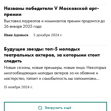
Названы победители V Московской арт-
премии
Выставка лауреатов и номинантов премии продлится до
26 января 2025 года
Иван Адоньев
5 декабря 2024 г.
Будущие звезды: топ-5 молодых
театральных актеров, за которыми стоит
следить
Новые сезоны, новые премьеры, новые лица. Некоторых
многообещающих молодых актеров за их обаяние и
мастерство, талант и самобытность мы запоминаем
сразу же, а потом с радостью обнаруживаем в других
15 ноября 2024 г.
театрах и свежих неординарных постановках. Вот
пятерка юных профи, на которых обратил внимание
«Сноб»
Загрузить ещё