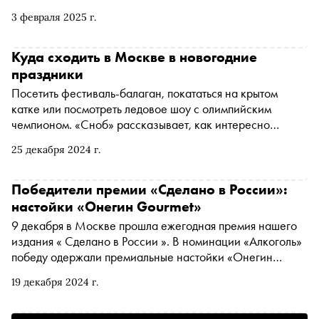
«ЦветаеваШпаликовХармс». Оба отличает удивительно
3 февраля 2025 г.
глубокая и тонкая интимная интонация, эмоциональный
накал и сильные актерские работы. «Сноб» поговорил с
Еленой о том, как рождались эти спектакли, о театре как
Куда сходить в Москве в новогодние
о терапии и Цветаевой как ее альтер эго. А также о том,
праздники
что означает скучать по словам, как по людям, и
Посетить фестиваль-балаган, покататься на крытом
«говорить душу» со сцены
катке или посмотреть ледовое шоу с олимпийским
чемпионом. «Сноб» рассказывает, как интересно
провести новогодние праздники
25 декабря 2024 г.
Победители премии «Сделано в России»:
настойки «Онегин Gourmet»
9 декабря в Москве прошла ежегодная премия нашего
издания « Сделано в России ». В номинации «Алкоголь»
победу одержали премиальные настойки «Онегин
Gourmet». Рассказываем, как они изменили
19 декабря 2024 г.
представление об алкогольных напитках на ягодах,
сделав их похожими на вино