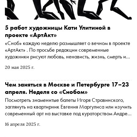
5 работ художницы Кати Улитиной в
проекте «АртАкт»
«Сноб» каждую неделю размышляет о вечном в проекте
«АртАкт» . По просьбе редакции современные
художники рисуют любовь, ненависть, жизнь, смерть и
мечту
20 мая 2025 г.
Чем заняться в Москве и Петербурге 17–23
апреля. Неделя со «Снобом»
Посмотреть знаменитые балеты Игоря Стравинского,
заглянуть на квартирник Евгения Маргулиса или изучить
современный арт на выставке под кураторством Андрея
Бартенева. «Сноб» рассказывает, чем заняться и куда
16 апреля 2025 г.
сходить на ближайшей неделе