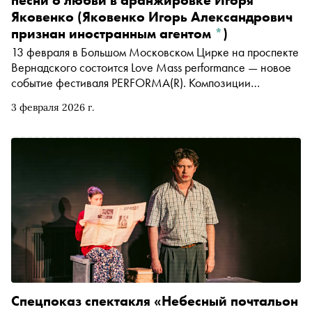
песни о любви в аранжировке
Игоря
Яковенко
(Яковенко Игорь Александрович
признан иностранным агентом
*
)
13 февраля в Большом Московском Цирке на проспекте
Вернадского состоится Love Mass performance — новое
событие фестиваля PERFORMA(R). Композиции
перформанса прозвучат в аранжировке
Игоря Яковенко
3 февраля 2026 г.
(Яковенко Игорь Александрович признан иностранным
агентом
*
)
Спецпоказ спектакля «Небесный почтальон