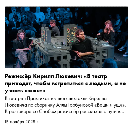
Режиссёр Кирилл Люкевич: «В театр
приходят, чтобы встретиться с людьми, а не
узнать сюжет»
В театре «Практика» вышел спектакль Кирилла
Люкевича по сборнику Аллы Горбуновой «Вещи и ущи».
В разговоре со Снобом режиссёр рассказал о пути в
профессии и первой постановке на столичной сцене, о
15 ноября 2025 г.
важности диалога со зрителем и тщательной совместной
работе с драматургом. А ещё объяснил, чем же на самом