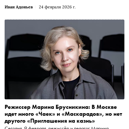
сцена». Подать документы можно с 26 января по 6 марта
Иван Адоньев
24 февраля 2026 г.
через цифровую платформу «Дело в Москве».
Организатором программы традиционно выступает
Департамент культуры города
Режиссер Марина Брусникина: В Москве
идет много «Чаек» и «Маскарадов», но нет
другого «Приглашения на казнь»
Сегодня, 9 февраля, режиссёр и педагог Марина