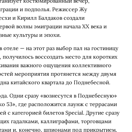
рганизует костюмированный вечер,
грации и подполья. Режиссер Жу
схи и Кирилл Балдаков создали
первой волны эмиграции начала ХХ века и
зные культуры и эпохи.
 отеле — на этот раз выбор пал на гостиницу
в, получилось воссоздать место для коротких
живания важного ощущения коллективного
остей мероприятия протянется между двумя
дна китайского квартала до Поднебесной.
да. Одни сразу «вознесутся в Поднебесную»
ако 53», где расположится лаунж с террасами
й с категорией билетов Special. Другие сразу
щих гадалками, каллиграфами, торговцами
ами и, конечно, шпионами под прикрытием.