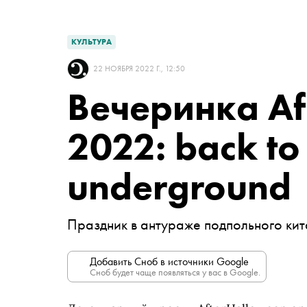
КУЛЬТУРА
22 НОЯБРЯ 2022 Г., 12:50
Вечеринка Af
2022: back to
underground
Праздник в антураже подпольного кит
Добавить Сноб в источники Google
Сноб будет чаще появляться у вас в Google.