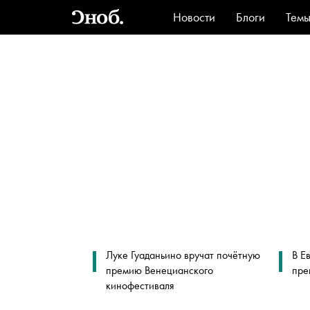
Новости
Блоги
Тем
Стиль
Ви
Луке Гуаданьино вручат почётную
В Е
премию Венецианского
пре
кинофестиваля