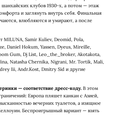
шанхайских клубов 1930-х, а потом — этаж
омфорта и заглянуть внутрь себя. Финальная
ечаются, влюбляются и умирают, а после
MILUNA, Samir Kuliev, Deomid, Pola,
e, Daniel Hokum, Yassen, Dyeus, Mireille,
Goom Gum, Dj List, Leo_the_broker, Akotakota,
na, Natasha Chernika, Nigrani, Mr. Tortik, Mali,
drey Iii, Andr.Kost, Dmitry Sid и другие
ринки — соответствие дресс-коду.
В этом
граничений: Европа пляшет канкан с Азией,
зысканностью вечерних туалетов, а изящное
Хеллоуин. Беспроигрышный вариант — взять