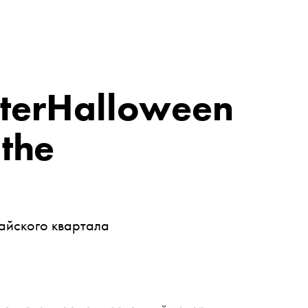
terHalloween
 the
айского квартала