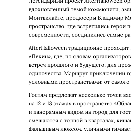
Легендарный проект AfterHalloween о
вдохновленный темой коммюнити, эми
Монтвилайте, продюсеры Владимир Ме
пространство, где встретились герои 
современности, соединились самые ра
AfterHalloween традиционно проходит в
«Пекин», где, по словам организаторо
встреч прошлого и будущего, для про
одиночества. Маршрут приключений г
условными пространствами: от самого 
Гостям предложат несколько точек вхо
на 12 и 13 этажах в пространство «Обл
и панорамным видом на город для госте
смешаются с толпой в кварталах, киша
фальшивым люксом, уличными гимнаст