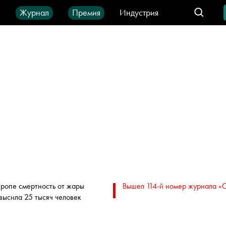
ы
Журнал
Премия
Индустрия
део
Город
IT-продукты
вропе смертность от жары
Вышел 114-й номер журнала «
высила 25 тысяч человек