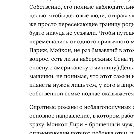
Собственно, его полные наблюдательно
целью, чтобы деловые люди, отправля
же просто пересекающие границу родно
будто никуда не уезжали. Чтобы путеш
перемещались от одного привычного ме
Париж, Мэйкон, не раз бывавший в это
вопрос, есть ли на набережных Сены тр
сносную американскую яичницу.) День 
машинки, не понимая, что этот самый 
планеты нужен лишь тем, у кого в широ
собственной семье подчас оказывается
Опрятные романы о неблагополучных с
основное направление, в котором рабо
краху. Мэйкон Лири – брошенный муж,
оплакивающий потерю ребенка отец, п