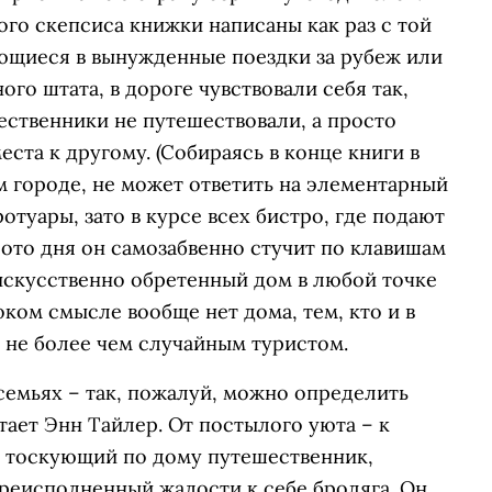
го скепсиса книжки написаны как раз с той
ющиеся в вынужденные поездки за рубеж или
го штата, в дороге чувствовали себя так,
ественники не путешествовали, а просто
ста к другому. (Собираясь в конце книги в
м городе, не может ответить на элементарный
отуары, зато в курсе всех бистро, где подают
ото дня он самозабвенно стучит по клавишам
искусственно обретенный дом в любой точке
ком смысле вообще нет дома, тем, кто и в
 не более чем случайным туристом.
емьях – так, пожалуй, можно определить
тает Энн Тайлер. От постылого уюта – к
 тоскующий по дому путешественник,
реисполненный жалости к себе бродяга. Он