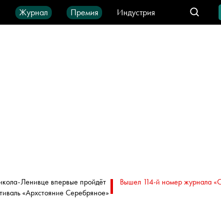
ы
Журнал
Премия
Индустрия
део
Город
IT-продукты
икола-Ленивце впервые пройдёт
Вышел 114-й номер журнала «
тиваль «Архстояние Серебряное»