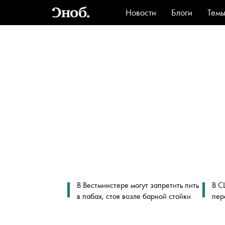
Новости
Блоги
Тем
Стиль
Ви
В Вестминстере могут запретить пить
В С
в пабах, стоя возле барной стойки
пер