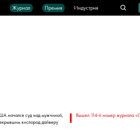
ы
Журнал
Премия
Индустрия
део
Город
IT-продукты
ША начался суд над мужчиной,
Вышел 114-й номер журнала «
екрывшим кислород дайверу