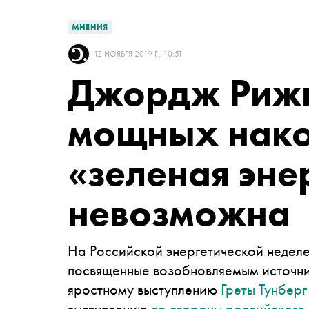
МНЕНИЯ
12 НОЯБРЯ 2019 Г., 10:51
Джордж Рижи
мощных нако
«зеленая эне
невозможна
На Российской энергетической недел
посвященные возобновляемым источни
яростному выступлению
Греты Тунбер
выступлению
со стороны российского