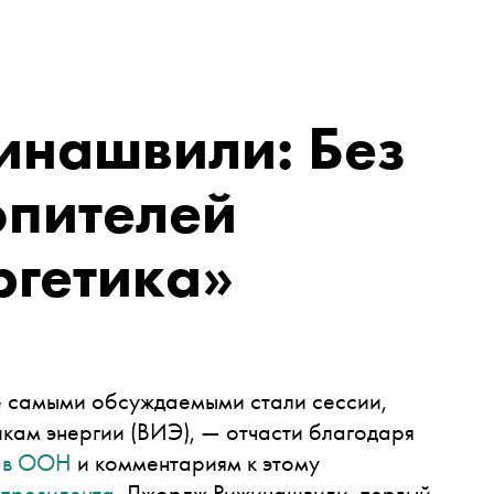
нашвили: Без
пителей
ргетика»
е самыми обсуждаемыми стали сессии,
кам энергии (ВИЭ), — отчасти благодаря
г в ООН
и комментариям к этому
 президента
. Джордж Рижинашвили, первый