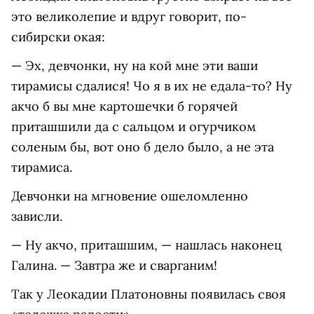
это великолепие и вдруг говорит, по-
сибирски окая:
— Эх, девчонки, ну на кой мне эти ваши
тирамисы сдалися! Чо я в их не едала-то? Ну
акчо б вы мне картошечки б горячей
приташшили да с сальцом и огурчиком
соленым бы, вот оно б дело было, а не эта
тирамиса.
Девчонки на мгновение ошеломленно
зависли.
— Ну акчо, приташшим, — нашлась наконец
Галина. — Завтра же и сварганим!
Так у Леокадии Платоновны появилась своя