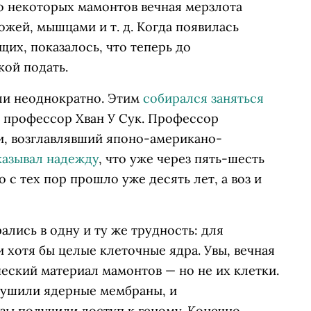
о некоторых мамонтов вечная мерзлота
жей, мышцами и т. д. Когда появилась
их, показалось, что теперь до
кой подать.
али неоднократно. Этим
собирался заняться
 профессор Хван У Сук. Профессор
и, возглавлявший японо-американо-
казывал надежду
, что уже через пять-шесть
с тех пор прошло уже десять лет, а воз и
ались в одну и ту же трудность: для
хотя бы целые клеточные ядра. Увы, вечная
ческий материал мамонтов — но не их клетки.
рушили ядерные мембраны, и
ы получили доступ к геному. Конечно,