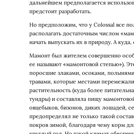
дальнейшем предполагается использов
предстоит разработать.
Но предположим, что у Colossal все по
располагать достаточным числом «мам
начать выпускать их в природу. А куда
Мамонт был жителем совершенно осо
ее называют «мамонтовой степью»). Эт
поросшие злаками, осоками, полынями
травами, которые местами перемежалис
растительность (куда более питательн
тундры) и составляла пищу мамонтово
овцебыков, бизонов, диких лошадей, се
предопределял не только такой состав
покров зимой, благодаря чему корм д
круглый год. Но такой климат обеспеч