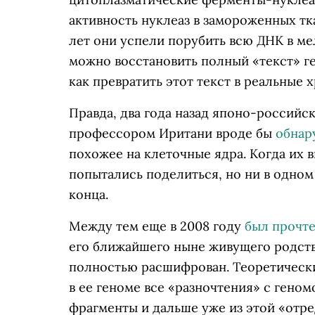
активность нуклеаз в замороженных тка
лет они успели порубить всю ДНК в ме
можно восстановить полный «текст» ге
как превратить этот текст в реальные
Правда, два года назад японо-российс
профессором Иритани вроде бы
обнар
похожее на клеточные ядра. Когда их 
попытались поделиться, но ни в одном
конца.
Между тем еще в 2008 году
был прочт
его ближайшего ныне живущего родств
полностью расшифрован. Теоретически
в ее геноме все «разночтения» с ген
фрагменты и дальше уже из этой «отр