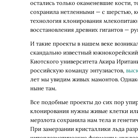
остались только окаменевшие кости, т
сохранила нетленными — с шерстью, ко
технология клонирования млекопитающ
восстановления древних гигантов — ру
И такие проекты в нашем веке возник
скандально известный южнокорейский
Киотского университета Акира Иритан
российскую команду энтузиастов,
выс
лет мы увидим живых мамонтов. Однако 
ныне там.
Все подобные проекты до сих пор упир
клонирования нужны живые клетки или 
мерзлота сохранила нам тела и генети
При замерзании кристаллики льда раз
цитоплазматические ферменты-нуклеаз