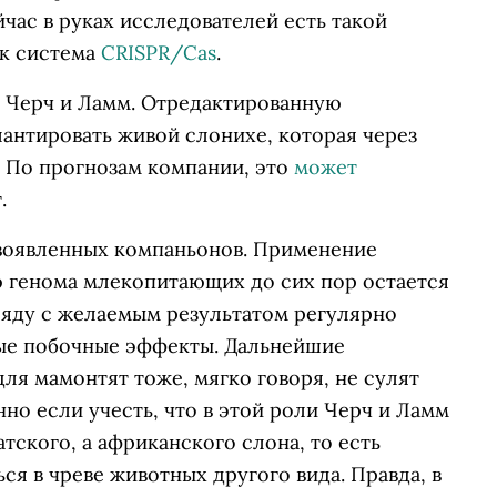
йчас в руках исследователей есть такой
ак система
CRISPR/Cas
.
 Черч и Ламм. Отредактированную
антировать живой слонихе, которая через
 По прогнозам компании, это
может
.
воявленных компаньонов. Применение
 генома млекопитающих до сих пор остается
ряду с желаемым результатом регулярно
ые побочные эффекты. Дальнейшие
я мамонтят тоже, мягко говоря, не сулят
о если учесть, что в этой роли Черч и Ламм
тского, а африканского слона, то есть
ся в чреве животных другого вида. Правда, в