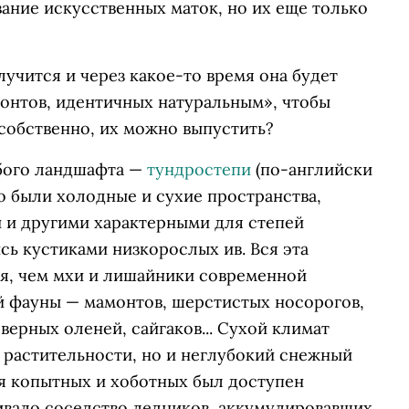
ание искусственных маток, но их еще только
лучится и через какое-то время она будет
онтов, идентичных натуральным», чтобы
, собственно, их можно выпустить?
бого ландшафта —
тундростепи
(по-английски
о были холодные и сухие пространства,
 и другими характерными для степей
ь кустиками низкорослых ив. Вся эта
ая, чем мхи и лишайники современной
й фауны — мамонтов, шерстистых носорогов,
верных оленей, сайгаков... Сухой климат
 растительности, но и неглубокий снежный
ля копытных и хоботных был доступен
ивало соседство ледников, аккумулировавших