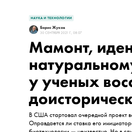
НАУКА И ТЕХНОЛОГИИ
Борис Жуков
30 СЕНТЯБРЯ 2021 Г., 08:07
Мамонт, иде
натуральному
у ученых вос
доисторичес
В США стартовал очередной проект в
Оправдается ли ставка его инициато
биотехнологии — неизвестно. Но в сл