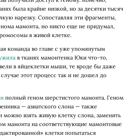
нях была крайне низкой, но за десятки тысяч
лкую нарезку. Сопоставляя эти фрагменты,
нома мамонта, но никто еще не придумал,
 хромосомы в живой клетке.
кая команда во главе с уже упомянутым
ужила
в тканях мамонтенка Юки что-то,
ввели в яйцеклетки мыши, те вроде бы даже
 случае этот процесс так и не дошел до
ен
полный геном шерстистого мамонта. Геном
енника — азиатского слона — также
 можно взять живую клетку слона, заменить
омом мамонта на соответствующие мамонтовые
едактированной» клетки попытаться