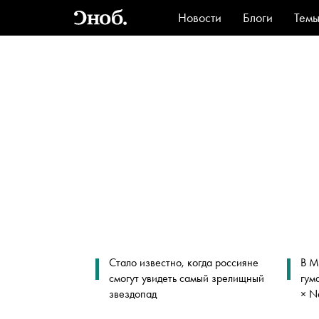
Новости
Блоги
Тем
Стиль
Ви
Стало известно, когда россияне
В М
смогут увидеть самый зрелищный
гум
звездопад
× N