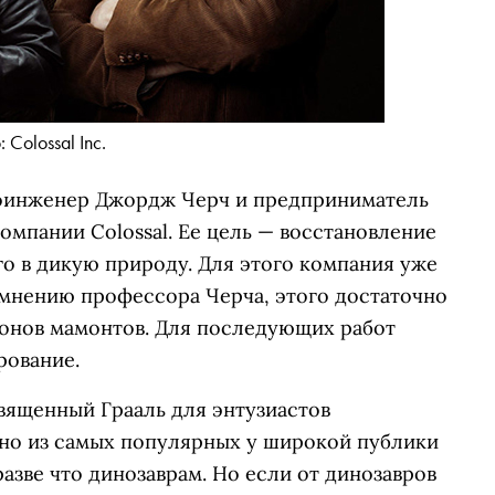
 Colossal Inc.
иоинженер Джордж Черч и предприниматель
омпании Colossal. Ее цель — восстановление
о в дикую природу. Для этого компания уже
 мнению профессора Черча, этого достаточно
онов мамонтов. Для последующих работ
рование.
вященный Грааль для энтузиастов
но из самых популярных у широкой публики
азве что динозаврам. Но если от динозавров