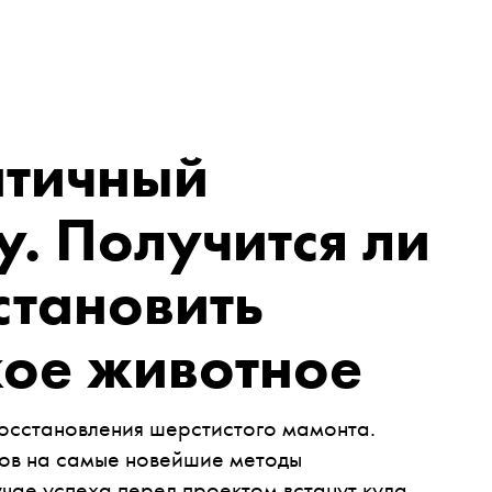
нтичный
. Получится ли
становить
кое животное
осстановления шерстистого мамонта.
ров на самые новейшие методы
учае успеха перед проектом встанут куда