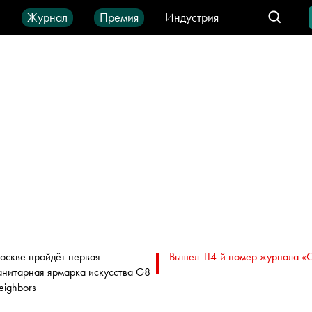
ы
Журнал
Премия
Индустрия
део
Город
IT-продукты
оскве пройдёт первая
Вышел 114-й номер журнала «
анитарная ярмарка искусства G8
eighbors