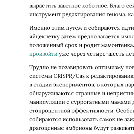
вырастить заветное хоботное. Благо се
инструмент редактирования генома, к
Именно этим путем и собираются идти
яйцеклетку затем предполагается импл
положенный срок и родит мамонтенка.
произойти
уже через четыре-шесть лет
Трудно не позавидовать оптимизму но
системы CRISPR/Cas к редактированию
в стадии экспериментов, в которых на
обнаруживаются странные и неприятн
манипуляции с суррогатными мамами дл
стопроцентной эффективности. Особенн
собираются использовать самок не азиа
драгоценные эмбрионы будут развивать