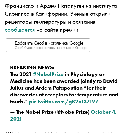
Франциско и Ардем Патапутян из института
Скриппса в Калифорнии. Ученые открыли
рецепторы температуры и осязания,
сообщается
на сайте премии
Добавить Сноб в источники Google
Сноб будет чаще появляться у вас в Google.
BREAKING NEWS:
The 2021
#NobelPrize
in Physiology or
Medicine has been awarded jointly to David
Julius and Ardem Patapoutian “for their
discoveries of receptors for temperature and
touch.”
pic.twitter.com/gB2eL37IV7
— The Nobel Prize (@NobelPrize)
October 4,
2021