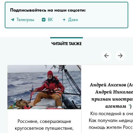
Подписывайтесь на наши соцсети:
Телеграм
ВК
Дзен
ЧИТАЙТЕ ТАКЖЕ
Андрей Аксенов
(А
Андрей Никола
признан иностр
агентом
)
*
Кто последний в оч
Как получали меди
Россияне, совершающие
помощь жители Рос
кругосветное путешествие,