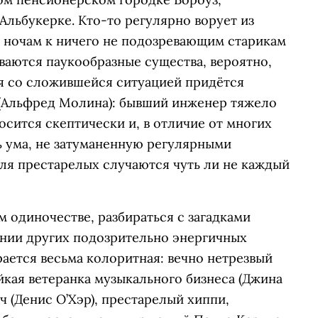
льбукерке. Кто-то регулярно ворует из
о ночам к ничего не подозревающим старикам
ваются паукообразные существа, вероятно,
я со сложившейся ситуацией придётся
(Альфред Молина): бывший инженер тяжело
осится скептически и, в отличие от многих
ь ума, не затуманенную регулярными
ля престарелых случаются чуть ли не каждый
м одиночестве, разбираться с загадками
пании других подозрительно энергичных
ается весьма колоритная: вечно нетрезвый
йкая ветеранка музыкального бизнеса (Джина
ч (Денис О’Хэр), престарелый хиппи,