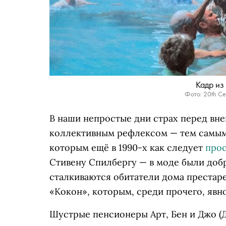
Кадр из
Фото: 20th Cen
В наши непростые дни страх перед вне
коллективным рефлексом — тем самым
которым ещё в 1990-х как следует
прос
Стивену Спилбергу — в моде были доб
сталкиваются обитатели дома престар
«Кокон», которым, среди прочего, явн
Шустрые пенсионеры Арт, Бен и Джо (