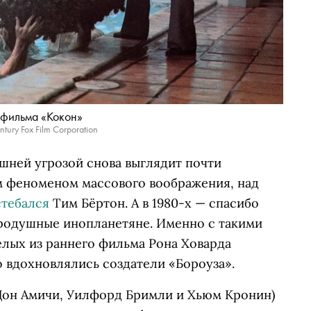
 фильма «Кокон»
tury Fox Film Corporation
шней угрозой снова выглядит почти
 феноменом массового воображения, над
тебался
Тим Бёртон. А в 1980-х — спасибо
родушные инопланетяне. Именно с такими
елых из раннего фильма Рона Ховарда
о вдохновлялись создатели «Бороуза».
Дон Амичи, Уилфорд Бримли и Хьюм Кронин)