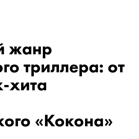
й жанр
го триллера: от
x-хита
кого «Кокона»