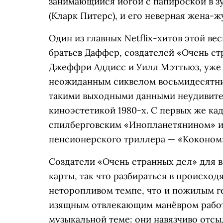
занимающийся йогой с папироской в з
(Кларк Питерс), и его неверная жена-ж
Один из главных Netflix-хитов этой в
братьев Даффер, создателей «Очень с
Джеффри Аддисс и Уилл Мэттьюз, уже 
неожиданным сиквелом восьмидесятни
такими выходными данными неудивител
киноэстетикой 1980-х. С первых же ка
спилберговским «Инопланетянином» и
пенсионерского триллера — «Коконом»
Создатели «Очень странных дел» для 
карты, так что разбираться в происхо
неторопливом темпе, что и пожилым ге
изящным отвлекающим манёвром работ
музыкальной теме: они навязчиво отсы