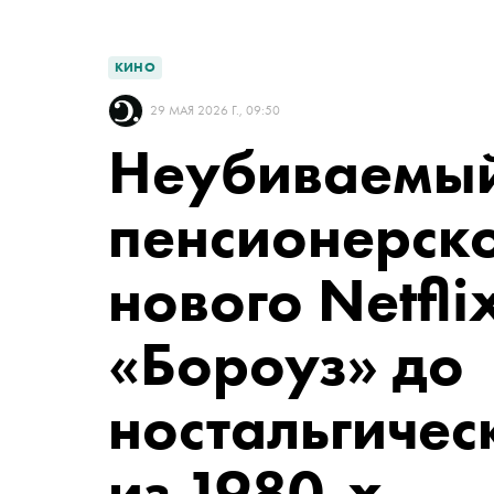
КИНО
29 МАЯ 2026 Г., 09:50
Неубиваемы
пенсионерско
нового Netfli
«Бороуз» до
ностальгичес
из 1980-х