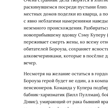
раскинувшемся посреди пустыни близ А
местных домов поделки из кварца, а п
с явно неблагими намерениями наведы
неземного происхождения. Разбиратьс
новоприбывшему вдовцу Сэму Куперу 
переживает смерть жены, ко всему отн
обитателей Бороуза, сохраняет ясност
алковечеринками, которые в посёлке д
вечер.
Несмотря на желание остаться в гордо
Бороуза герой будет не один, а в ком
пенсионеров. Команда у Купера подбир
бабник-харизматик (Билл Пуллман), бо
Дэвис), умирающий от рака бывший вра