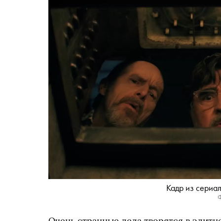
Кадр из сериал
Ф
Очень странные дела творятся в элит