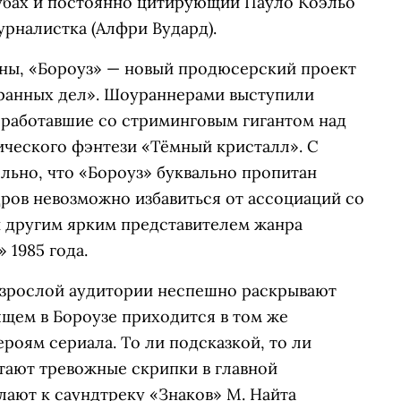
убах и постоянно цитирующий Пауло Коэльо
урналистка (Алфри Вудард).
есны, «Бороуз» — новый продюсерский проект
транных дел». Шоураннерами выступили
работавшие со стриминговым гигантом над
ческого фэнтези «Тёмный кристалл». С
ьно, что «Бороуз» буквально пропитан
дров невозможно избавиться от ассоциаций со
 другим ярким представителем жанра
 1985 года.
взрослой аудитории неспешно раскрывают
дящем в Бороузе приходится в том же
роям сериала. То ли подсказкой, то ли
ают тревожные скрипки в главной
лают к саундтреку «Знаков» М. Найта