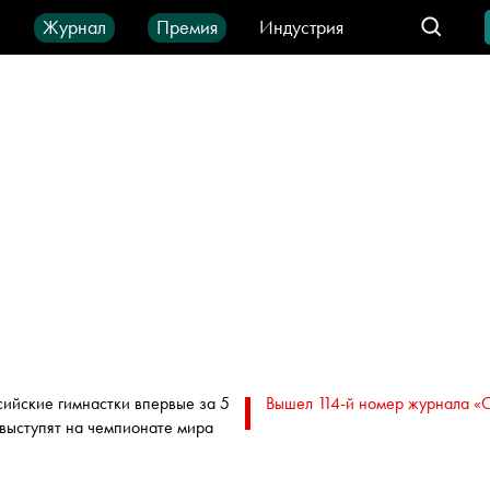
ы
Журнал
Премия
Индустрия
део
Город
IT-продукты
сийские гимнастки впервые за 5
Вышел 114-й номер журнала «
 выступят на чемпионате мира