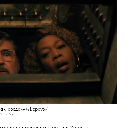
а «Городок» («Бороуз»)
ото: Netflix
ном пенсионерском городке Бороуз,