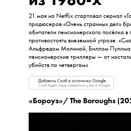
21 мая на Netflix стартовал сериал «
продюсеров «Очень странных дел» бр
обитатели пенсионерского посёлка в
противостоять внеземной угрозе. «Сн
Альфредом Молиной, Биллом Пуллман
пенсионерские триллеры — от носталь
убийств по четвергам»
Добавить Сноб в источники Google
Сноб будет чаще появляться у вас в Google.
«Бороуз»/ The Boroughs (202