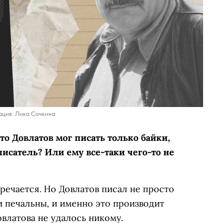
ция: Лика Сочкина
что Довлатов мог писать только байки,
исатель? Или ему все-таки чего-то не
речается. Но Довлатов писал не просто
 печальны, и именно это производит
овлатова не удалось никому.