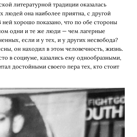
ской литературной традиции оказалась
их людей она наиболее приятна, с другой
В ней хорошо показано, что по обе стороны
лом одни и те же люди — чем лагерные
нных, если и у тех, и у других несвобода?
ны, он находил в этом человечность, жизнь.
то в социуме, казались ему однообразными,
тал достойными своего пера тех, кто стоит