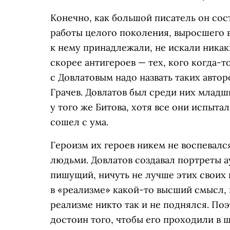
Конечно, как большой писатель он сост
работы целого поколения, выросшего в
к нему принадлежали, не искали никаки
скорее антигероев — тех, кого когда-
с Довлатовым надо назвать таких автор
Грачев. Довлатов был среди них младши
у того же Битова, хотя все они испытал
сошел с ума.
Героизм их героев никем не воспевалс
людьми. Довлатов создавал портреты ау
пишущий, ничуть не лучше этих своих 
в «реализме» какой-то высший смысл, 
реализме никто так и не поднялся. Поэ
достоин того, чтобы его проходили в ш