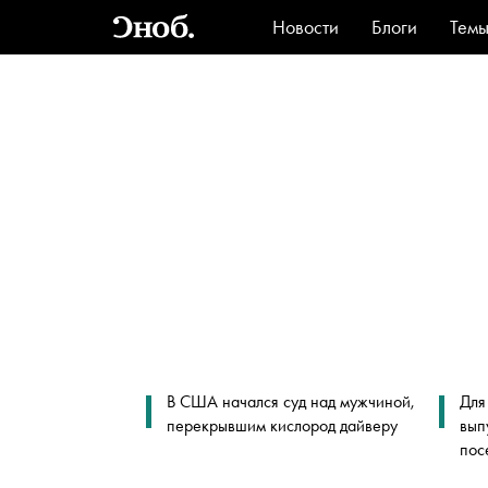
Новости
Блоги
Тем
Стиль
Ви
В США начался суд над мужчиной,
Для
перекрывшим кислород дайверу
вып
пос