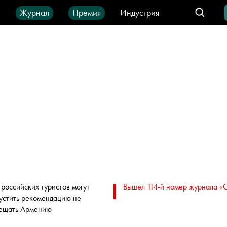
ы
Журнал
Премия
Индустрия
део
Город
IT-продукты
 российских туристов могут
Вышел 114-й номер журнала «
устить рекомендацию не
ещать Армению