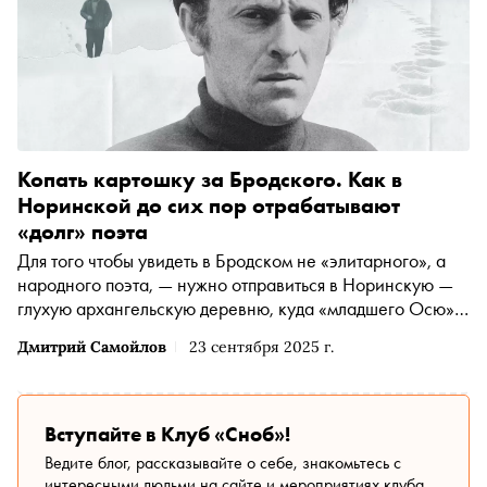
Копать картошку за Бродского. Как в
Норинской до сих пор отрабатывают
«долг» поэта
Для того чтобы увидеть в Бродском не «элитарного», а
народного поэта, — нужно отправиться в Норинскую —
глухую архангельскую деревню, куда «младшего Осю»
сослали на полтора года за «тунеядство». Колумнист
Дмитрий Самойлов
23 сентября 2025 г.
«Сноба» Дмитрий Самойлов сделал это за всех нас
Вступайте в Клуб «Сноб»!
Ведите блог, рассказывайте о себе, знакомьтесь с
интересными людьми на сайте и мероприятиях клуба.