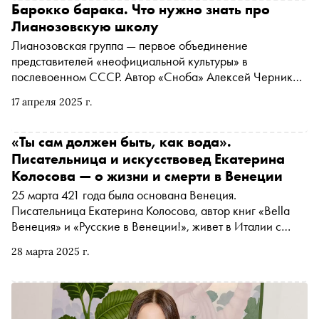
Барокко барака. Что нужно знать про
Лианозовскую школу
Лианозовская группа — первое объединение
представителей «неофициальной культуры» в
послевоенном СССР. Автор «Сноба» Алексей Черников
и Татьяна Сохарева, куратор выставки «Темная
17 апреля 2025 г.
оттепель» в Центре Вознесенского, побеседовали о том,
почему мрачные примитивистские стихи лианозовцев не
ушли в народ, как эти авторы освобождали язык от
«Ты сам должен быть, как вода».
идеологии, в чем ленинградский поэтический
Писательница и искусствовед Екатерина
андеграунд сходился и расходился с московским и
Колосова — о жизни и смерти в Венеции
правда ли, что русская поэзия боится конкретности и
25 марта 421 года была основана Венеция.
физиологичности
Писательница Екатерина Колосова, автор книг «Bella
Венеция» и «Русские в Венеции!», живет в Италии с
2014-го. Она рассказала «Снобу» о том, можно ли
28 марта 2025 г.
назвать Петербург пародией на Венецию, а русскую
классическую культуру — пародией на европейскую,
почему центр Ренессанса стал ассоциироваться с
гнилью, упадком и смертью, что способно переродить