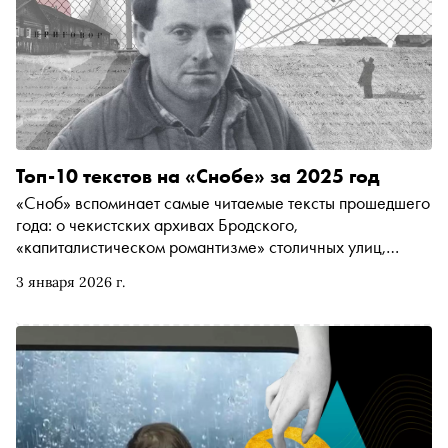
Топ-10 текстов на «Снобе» за 2025 год
«Сноб» вспоминает самые читаемые тексты прошедшего
года: о чекистских архивах Бродского,
«капиталистическом романтизме» столичных улиц,
поисках Бога на Таймыре и Ленина в хрониках
3 января 2026 г.
революции, об обратной стороне гениальности
Пушкина и Райкина и о том, почему мифы (будь то
«голые платья» или стиляги) живут дольше своих
создателей. Тексты, без которых воспоминания о 2025
годе будут, честное слово, неполными