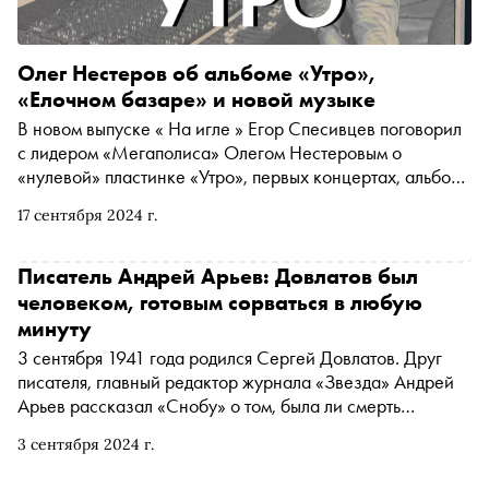
Олег Нестеров об альбоме «Утро»,
«Елочном базаре» и новой музыке
В новом выпуске « На игле » Егор Спесивцев поговорил
с лидером «Мегаполиса» Олегом Нестеровым о
«нулевой» пластинке «Утро», первых концертах, альбоме
«Бедные люди», худшем выступлении и готовящемся
17 сентября 2024 г.
релизе
Писатель Андрей Арьев: Довлатов был
человеком, готовым сорваться в любую
минуту
3 сентября 1941 года родился Сергей Довлатов. Друг
писателя, главный редактор журнала «Звезда» Андрей
Арьев рассказал «Снобу» о том, была ли смерть
Довлатова случайностью, как он относился к своей
3 сентября 2024 г.
непризнанности, в чем заключалась его главная
жизненная драма и почему Довлатов — не только