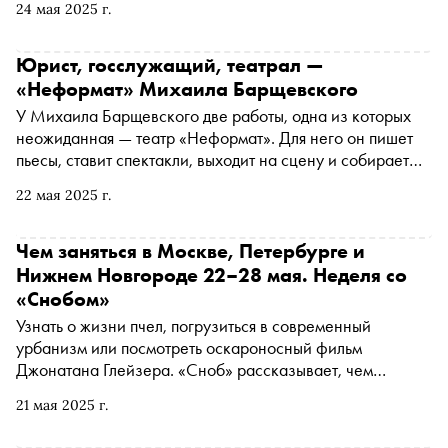
24 мая 2025 г.
Ушканов рассказали «Снобу» о том, как Иосиф
Александрович повлиял на них и как они относятся к
«комплексу Бродского»
Юрист, госслужащий, театрал —
«Неформат» Михаила Барщевского
У Михаила Барщевского две работы, одна из которых
неожиданная — театр «Неформат». Для него он пишет
пьесы, ставит спектакли, выходит на сцену и собирает
полные залы. В большом интервью «Снобу» основатель
22 мая 2025 г.
«Неформата» раскрыл имя родоначальника
иммерсивного театра в России, рассказал еврейский
анекдот, объяснил, почему не ставит уже написанную
Чем заняться в Москве, Петербурге и
пьесу про любовь русского и украинки,
Нижнем Новгороде 22–28 мая. Неделя со
неполиткорректно высказался о тех, кто переиначивает
«Снобом»
старые пьесы на современный лад, признался, что ему
Узнать о жизни пчел, погрузиться в современный
«не заходят» Достоевский, Бродский и даже Чехов, а
урбанизм или посмотреть оскароносный фильм
еще говорил о Сталине, Высоцком, смерти и атеизме
Джонатана Глейзера. «Сноб» рассказывает, чем
заняться и куда сходить на ближайшей неделе
21 мая 2025 г.