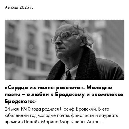
завистником Есенина и пустышкой и почему Бродский
9 июля 2025 г.
называл его роман «Циники» лучшим в русской
литературе ХХ века
«Сердца их полны рассвета». Молодые
поэты – о любви к Бродскому и «комплексе
Бродского»
24 мая 1940 года родился Иосиф Бродский. В его
юбилейный год молодые поэты, финалисты и лауреаты
премии «Лицей» Марина Марьяшина, Антон
Азаренков, Степан Самарин, Егор Спесивцев и Артем