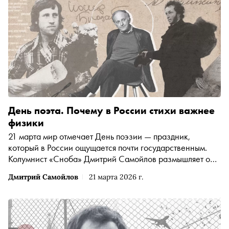
День поэта. Почему в России стихи важнее
физики
21 марта мир отмечает День поэзии — праздник,
который в России ощущается почти государственным.
Колумнист «Сноба» Дмитрий Самойлов размышляет о
«словесной эквилибристике», трудностях перевода и о
Дмитрий Самойлов
21 марта 2026 г.
том, почему в нашей стране поэту для выживания не
нужно ничего, кроме самой реальности