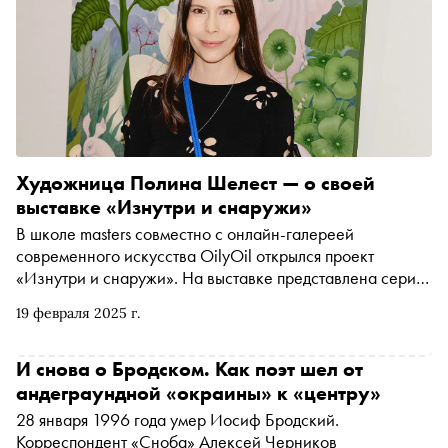
Венецию, от которой остался лишь набор штампов на
экспорт, и легко ли налаживать быт в самом загадочном
и эфемерном городе мира
Художница Полина Шелест — о своей
выставке «Изнутри и снаружи»
В школе masters совместно с онлайн-галереей
современного искусства OilyOil открылся проект
«Изнутри и снаружи». На выставке представлена серия
работ Полины Шелест, рассказывающая о
19 февраля 2025 г.
переживаниях, открытиях и выводах в опыте познания
себя
И снова о Бродском. Как поэт шел от
андеграундной «окраины» к «центру»
28 января 1996 года умер Иосиф Бродский.
Корреспондент «Сноба» Алексей Черников