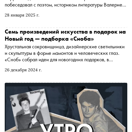
побеседовал с поэтом, историком литературы Валерием
Шубинским о том, как в Бродском сочетались
28 января 2025 г.
андеграундность и мейнстримность, почему он
обожествлял язык, но прохладно относился к
американской «языковой школе» и концептуалистам,
Семь произведений искусства в подарок на
какие поэты 1960-1980-х не уступают ему, хоть и
Новый год — подборка «Сноба»
остаются в тени его биографии, и как правильно читать
Хрустальная сокровищница, дизайнерские светильники
его стихи «На независимость Украины».
и скульптуры в форме мамонтов и человеческих глаз.
«Сноб» собрал идеи для новогодних подарков, в
которых «и каприз, и идея, и пафос, и сверх того еще
26 декабря 2024 г.
метафизический намек»