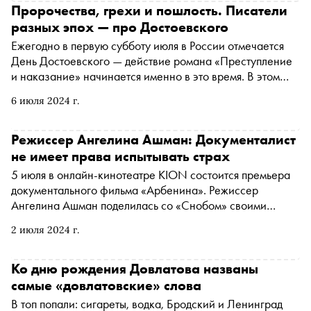
собиратель баек, а важный для русской культуры
Пророчества, грехи и пошлость. Писатели
писатель
разных эпох — про Достоевского
Ежегодно в первую субботу июля в России отмечается
День Достоевского — действие романа «Преступление
и наказание» начинается именно в это время. В этом
году праздник выпал на 6 июля. «Сноб» вспоминает, как
6 июля 2024 г.
писатели разных эпох отзывались о набожности,
пошлости, пророчествах и грехах Достоевского
Режиссер Ангелина Ашман: Документалист
не имеет права испытывать страх
5 июля в онлайн-кинотеатре KION состоится премьера
документального фильма «Арбенина». Режиссер
Ангелина Ашман поделилась со «Снобом» своими
впечатлениями от работы над картиной и рассказала о
2 июля 2024 г.
том, как снимала кино о российских тюрьмах
Ко дню рождения Довлатова названы
самые «довлатовские» слова
В топ попали: сигареты, водка, Бродский и Ленинград