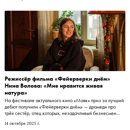
открытки, записки соседям, фотографии и многое
другое. «Сноб» рассказывает о некоторых из них
Режиссёр фильма «Фейерверки днём»
Нина Волова: «Мне нравится живая
натура»
На фестивале актуального кино «Маяк» приз за лучший
дебют получили «Фейерверки днём» — драмеди про
трёх сестёр, отец которых, незадачливый бизнесмен
(Александр Робак), собирается продать дом, где они
14 октября 2025 г.
выросли. Как и жюри фестиваля, киножурналист Катя