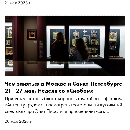
21 мая 2026 г.
Чем заняться в Москве и Санкт-Петербурге
21—27 мая. Неделя со «Снобом»
Принять участие в благотворительном забеге с фондом
«Антон тут рядом», посмотреть трогательный кукольный
спектакль про Эдит Пиаф или присоединиться к
коллективной медитации в парке. Рассказываем, чем
20 мая 2026 г.
заняться и куда сходить на ближайшей неделе