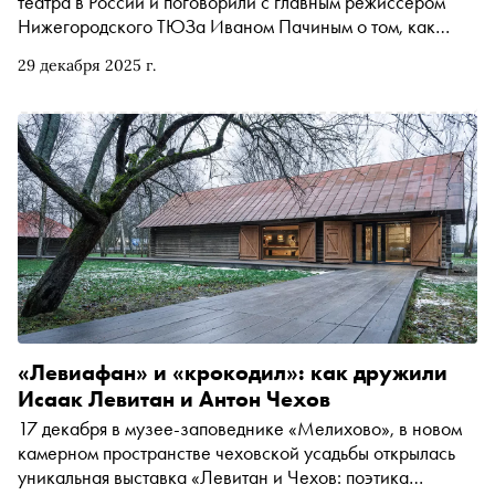
театра в России и поговорили с главным режиссером
Нижегородского ТЮЗа Иваном Пачиным о том, как
любительские спектакли меняют людей, а игра внезапно
29 декабря 2025 г.
становится самым серьезным делом
«Левиафан» и «крокодил»: как дружили
Исаак Левитан и Антон Чехов
17 декабря в музее-заповеднике «Мелихово», в новом
камерном пространстве чеховской усадьбы открылась
уникальная выставка «Левитан и Чехов: поэтика