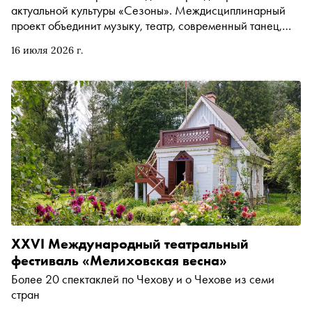
актуальной культуры «Сезоны». Междисциплинарный
проект объединит музыку, театр, современный танец,
литературу и кино, а также продолжит формировать
16 июля 2026 г.
город как новую точку притяжения для зрителей,
художников и участников современной культурной
сцены
XXVI Международный театральный
фестиваль «Мелиховская весна»
Более 20 спектаклей по Чехову и о Чехове из семи
стран