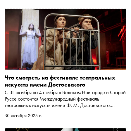
Что смотреть на фестивале театральных
искусств имени Достоевского
С 31 октября по 4 ноября в Великом Новгороде и Старой
Руссе состоится Международный фестиваль
театральных искусств имени Ф. М. Достоевского.
«Сноб» рассказывает о наиболее интересных
30 октября 2025 г.
спектаклях и событиях