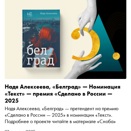
портрет юной актрисы с синдромом Дауна, история
матери, решившей устроить личную жизнь дочери (в
результате — она влюбляется сама), и тюремная драма о
враче, который оказался перед сложным выбором
Надя Алексеева, «Белград» — Номинация
«Текст» — премия «Сделано в России —
2025
Надя Алексеева, «Белград» — претендент на премию
«Сделано в России — 2025» в номинации «Текст».
Подробнее о проекте читайте в материале «Сноба»