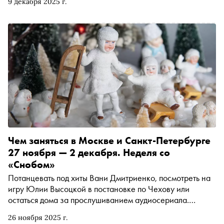
9 декабря 2025 г.
несостоявшихся работах выдающегося режиссера-
шестидесятника с киноведом Наумом Клейманом
Чем заняться в Москве и Санкт-Петербурге
27 ноября — 2 декабря. Неделя со
«Снобом»
Потанцевать под хиты Вани Дмитриенко, посмотреть на
игру Юлии Высоцкой в постановке по Чехову или
остаться дома за прослушиванием аудиосериала.
Рассказываем, чем заняться и куда сходить на
26 ноября 2025 г.
ближайшей неделе