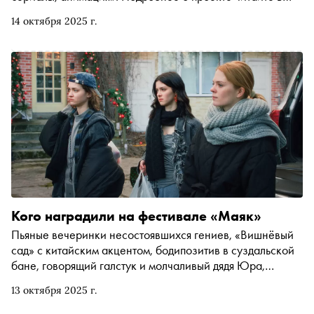
материале «Сноба»
14 октября 2025 г.
Кого наградили на фестивале «Маяк»
Пьяные вечеринки несостоявшихся гениев, «Вишнёвый
сад» с китайским акцентом, бодипозитив в суздальской
бане, говорящий галстук и молчаливый дядя Юра,
который кивком головы меняет людей к лучшему:
13 октября 2025 г.
кинокритик Катя Загвоздкина побывала на фестивале
актуального кино «Маяк» и рассказывает о победителях