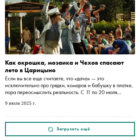
века, не покидая XXI
Как окрошка, мозаика и Чехов спасают
лето в Царицыно
Если вы все еще считаете, что «дача» — это
исключительно про грядки, комаров и бабушку в платке,
пора переосмыслить реальность. С 11 по 20 июля
фестиваль «Дачное Царицыно» превращает привычный
9 июля 2025 г.
пикник в культурный триатлон: от виброфонов и драм на
свежем воздухе до макраме, семейных рецептов счастья
и лекций о цифровом родительстве. Это тот случай,
когда формат «все и сразу» не раздражает, а
Загрузить ещё
неожиданно радует