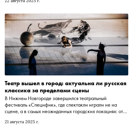
22 августа 2025 г.
Театр вышел в город: актуальна ли русская
классика за пределами сцены
В Нижнем Новгороде завершился театральный
фестиваль «Специфик», где спектакли играли не на
сцене, а в самых неожиданных городских локациях: от
недавно закрывшегося ТЦ до баржи на Волге. В этом
21 августа 2025 г.
году многие режиссёры обратились к русской классике.
«Сноб» поговорил с режиссёрами о вечных вопросах,