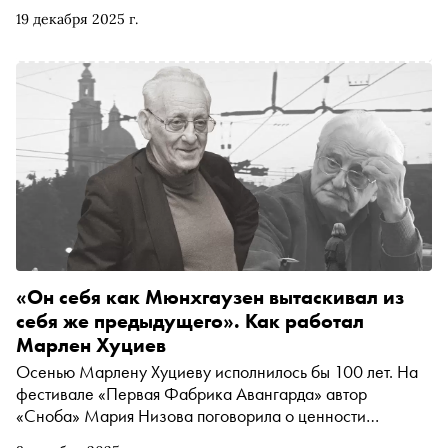
пейзажа», на которой представили 24 этюда Исаака
19 декабря 2025 г.
Левитана из собрания «Мелихово» и музея-
заповедника «Поленово», а также из частной коллекции
А. Н. Жилина. Двух гениев связывали дружеские
отношения. Рассказываем самые необычные факты из
истории дружбы АПЧ с ИИЛ
«Он себя как Мюнхгаузен вытаскивал из
себя же предыдущего». Как работал
Марлен Хуциев
Осенью Марлену Хуциеву исполнилось бы 100 лет. На
фестивале «Первая Фабрика Авангарда» автор
«Сноба» Мария Низова поговорила о ценности
вырезанных сцен, новом ощущении советской Москвы,