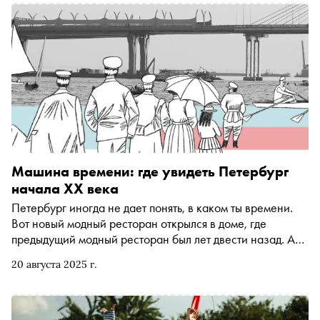
боли, актуальности и красоте хрестоматийных текстов
Машина времени: где увидеть Петербург
начала XX века
Петербург иногда не дает понять, в каком ты времени.
Вот новый модный ресторан открылся в доме, где
предыдущий модный ресторан был лет двести назад. А
вот люди играют в теннис на Крестовском острове — и
20 августа 2025 г.
там же когда-то это делали их прапрадеды. Журнал
«Сноб» и редакция «Петрополя», глянцевого журнала о
городской жизни Российской империи, выбрали семь
петербургских мест, где можно попасть в начало XX