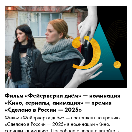
Загвоздкина оказалась очарована этим смешным и
грустным фильмом. После премьеры мы поговорили с
режиссёром и сценаристом «Фейерверков» Ниной
Воловой (запомните это имя!) о том, как на неё повлиял
опыт работы в документальном кино, параллелях с
Чеховым и импровизации
Фильм «Фейерверки днём» — номинация
«Кино, сериалы, анимация» — премия
«Сделано в России — 2025»
Фильм «Фейерверки днём» — претендент на премию
«Сделано в России — 2025» в номинации «Кино,
сериалы, анимация». Подробнее о проекте читайте в