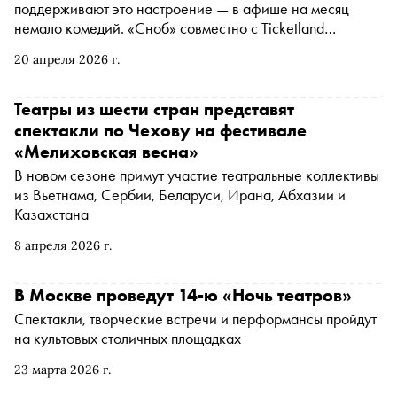
поддерживают это настроение — в афише на месяц
немало комедий. «Сноб» совместно с Ticketland
рассказывает, на какие спектакли сходить в апреле,
20 апреля 2026 г.
чтобы посмеяться от души
Театры из шести стран представят
спектакли по Чехову на фестивале
«Мелиховская весна»
В новом сезоне примут участие театральные коллективы
из Вьетнама, Сербии, Беларуси, Ирана, Абхазии и
Казахстана
8 апреля 2026 г.
В Москве проведут 14-ю «Ночь театров»
Спектакли, творческие встречи и перформансы пройдут
на культовых столичных площадках
23 марта 2026 г.