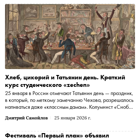
Хлеб, цикорий и Татьянин день. Краткий
курс студенческого «zechen»
25 января в России отмечают Татьянин день — праздник,
в который, по меткому замечанию Чехова, разрешалось
напиваться даже «классным дамам». Колумнист «Сноба»
Дмитрий Самойлов вспоминает историю студенческих
Дмитрий Самойлов
25 января 2026 г.
кутежей: от дореволюционной нищеты в «Латинском
квартале» и пьянок юного Гёте до мордобоя на Миуссах
и сомнительных традиций Гарвардского университета
Фестиваль «Первый план» объявил