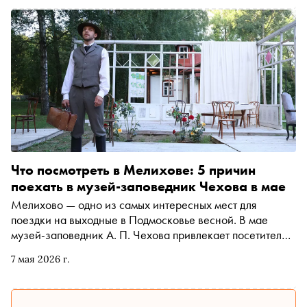
Что посмотреть в Мелихове: 5 причин
поехать в музей-заповедник Чехова в мае
Мелихово — одно из самых интересных мест для
поездки на выходные в Подмосковье весной. В мае
музей-заповедник А. П. Чехова привлекает посетителей
цветущими садами, обновлённой усадьбой, выставками,
7 мая 2026 г.
театральным фестивалем и атмосферой настоящей
литературной дачи. «Сноб» рассказывает, почему стоит
посетить Мелихово именно сейчас