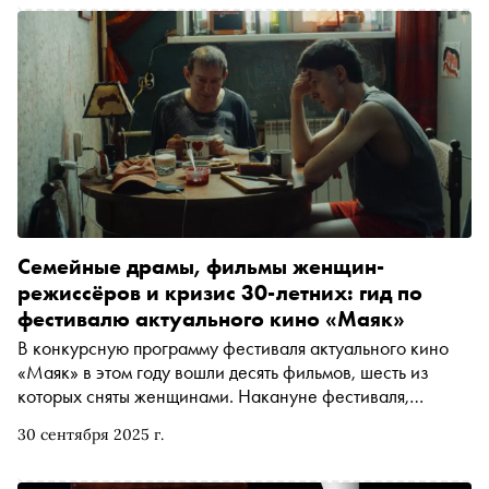
Семейные драмы, фильмы женщин-
режиссёров и кризис 30-летних: гид по
фестивалю актуального кино «Маяк»
В конкурсную программу фестиваля актуального кино
«Маяк» в этом году вошли десять фильмов, шесть из
которых сняты женщинами. Накануне фестиваля,
который стартует уже на этой неделе, мы рассказываем
30 сентября 2025 г.
о каждой из картин. Среди премьер — новая работа
художника-аниматора, номинанта на «Оскар»