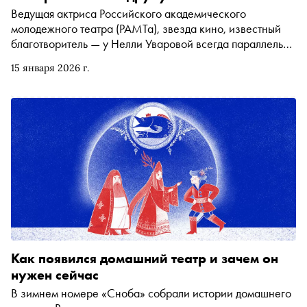
Ведущая актриса Российского академического
молодежного театра (РАМТа), звезда кино, известный
благотворитель — у Нелли Уваровой всегда параллельно
множество проектов в самых разных областях. «Сноб»
15 января 2026 г.
поговорил сразу о трёх её работах — роли в
благотворительном спектакле «Аркаим» (который
пройдёт в Театре Наций 20 января), недавней премьере
«Игра интересов» в РАМТе, постановке «Три»
Екатерины Половцевой в «Кстати театре» и о планах на
будущее в театре и кино
Как появился домашний театр и зачем он
нужен сейчас
В зимнем номере «Сноба» собрали истории домашнего