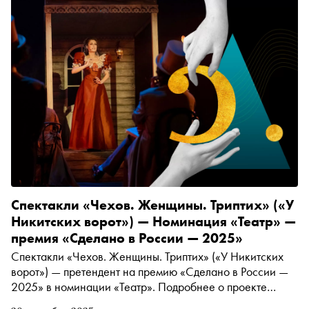
Константина Бронзита о выброшенных вещах, ищущих
дорогу в рай, драма Надежды Михалковой о сложных
отношениях матери и сына, а также новые фильмы
якутских режиссёров
Спектакли «Чехов. Женщины. Триптих» («У
Никитских ворот») — Номинация «Театр» —
премия «Сделано в России — 2025»
Спектакли «Чехов. Женщины. Триптих» («У Никитских
ворот») — претендент на премию «Сделано в России —
2025» в номинации «Театр». Подробнее о проекте
читайте в материале «Сноба»