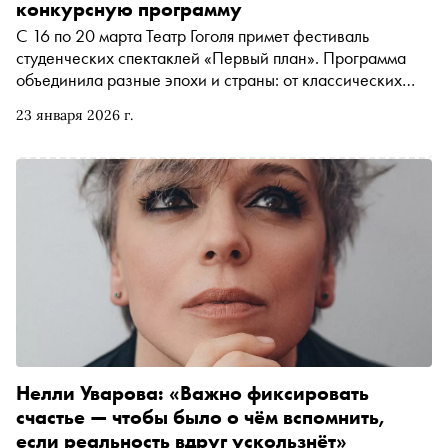
конкурсную программу
С 16 по 20 марта Театр Гоголя примет фестиваль
студенческих спектаклей «Первый план». Программа
объединила разные эпохи и страны: от классических
сюжетов испанской драматургии до семейных историй
23 января 2026 г.
из российской и американской глубинки. Фестиваль
проводит холдинг ON Медиа при поддержке
Президентского фонда культурных инициатив (ПФКИ)
Нелли Уварова: «Важно фиксировать
счастье — чтобы было о чём вспомнить,
если реальность вдруг ускользнёт»