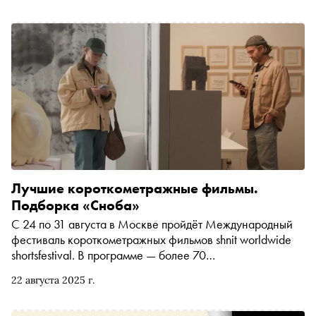
Лучшие короткометражные фильмы.
Подборка «Сноба»
С 24 по 31 августа в Москве пройдёт Международный
фестиваль короткометражных фильмов shnit worldwide
shortsfestival. В программе — более 70
короткометражных фильмов. Автор «Сноба» Александр
22 августа 2025 г.
Юдин составил список картин, на которые стоит
обратить внимание. Среди них — документальный