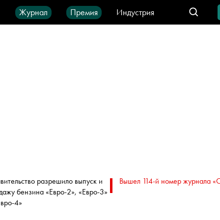
ы
Журнал
Премия
Индустрия
део
Город
IT-продукты
вительство разрешило выпуск и
Вышел 114-й номер журнала «
дажу бензина «Евро-2», «Евро-3»
Евро-4»