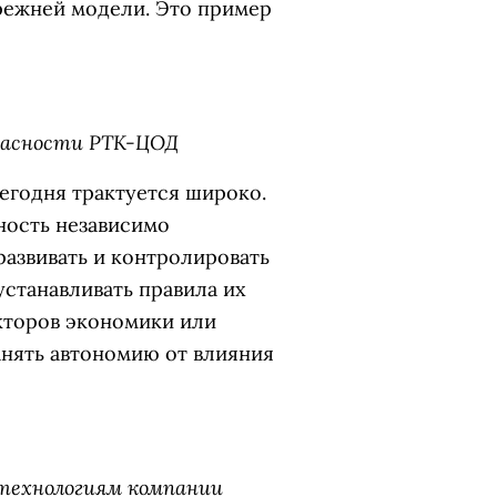
режней модели. Это пример
пасности РТК-ЦОД
егодня трактуется широко.
ность независимо
азвивать и контролировать
устанавливать правила их
екторов экономики или
анять автономию от влияния
технологиям компании