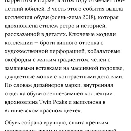
Барреттом в Парме, в этом году отмечает 100-
летний юбилей. В честь этого события вышла
коллекция обуви (осень-зима 2018), которая
вдохновлена стилем ретро и историей,
рассказанной в деталях. Ключевые модели
коллекции — броги винного оттенка с
художественной перфорацией, кобальтовые
оксфорды с мягким градиентом, челси с
замшевыми вставками на массивной подошве,
двуцветные монки с контрастными деталями.
По словам дизайнеров марки, внутренняя
отделка обуви осенне-зимней коллекции
вдохновлена Twin Peaks и выполнена в
«линчевском красном цвете».
Обувь собрана вручную, сшита крепким
норвежским швом и оснащена выносливой